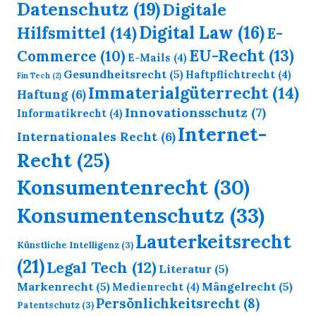
Datenschutz
(19)
Digitale
Digital Law
(16)
Hilfsmittel
(14)
E-
EU-Recht
(13)
Commerce
(10)
E-Mails
(4)
Gesundheitsrecht
(5)
Haftpflichtrecht
(4)
Fin Tech
(2)
Immaterialgüterrecht
(14)
Haftung
(6)
Innovationsschutz
(7)
Informatikrecht
(4)
Internet-
Internationales Recht
(6)
Recht
(25)
Konsumentenrecht
(30)
Konsumentenschutz
(33)
Lauterkeitsrecht
Künstliche Intelligenz
(3)
(21)
Legal Tech
(12)
Literatur
(5)
Markenrecht
(5)
Mängelrecht
(5)
Medienrecht
(4)
Persönlichkeitsrecht
(8)
Patentschutz
(3)