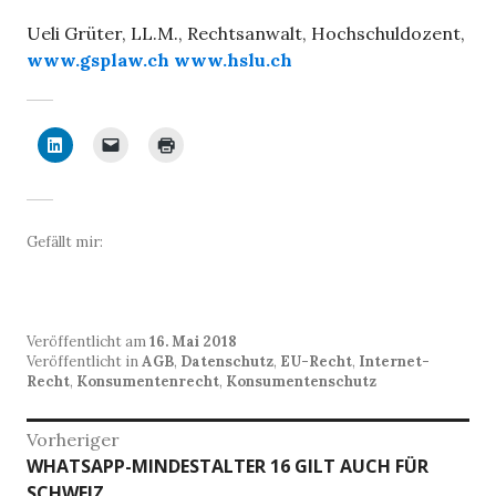
Ueli Grüter, LL.M., Rechtsanwalt, Hochschuldozent,
www.gsplaw.ch
www.hslu.ch
Gefällt mir:
Veröffentlicht am
16. Mai 2018
Veröffentlicht in
AGB
,
Datenschutz
,
EU-Recht
,
Internet-
Recht
,
Konsumentenrecht
,
Konsumentenschutz
Beitragsnavigation
Vorheriger
Vorheriger
WHATSAPP-MINDESTALTER 16 GILT AUCH FÜR
Beitrag:
SCHWEIZ