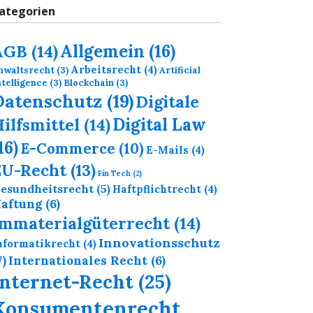
ategorien
Allgemein
(16)
AGB
(14)
Arbeitsrecht
(4)
nwaltsrecht
(3)
Artificial
ntelligence
(3)
Blockchain
(3)
Datenschutz
(19)
Digitale
Digital Law
ilfsmittel
(14)
16)
E-Commerce
(10)
E-Mails
(4)
EU-Recht
(13)
Fin Tech
(2)
esundheitsrecht
(5)
Haftpflichtrecht
(4)
aftung
(6)
Immaterialgüterrecht
(14)
Innovationsschutz
nformatikrecht
(4)
7)
Internationales Recht
(6)
Internet-Recht
(25)
Konsumentenrecht