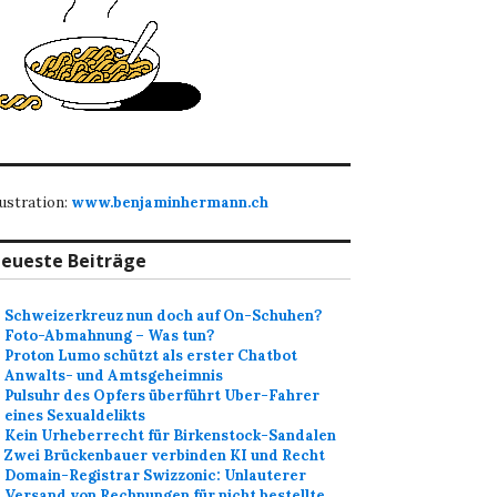
lustration:
www.benjaminhermann.ch
eueste Beiträge
Schweizerkreuz nun doch auf On-Schuhen?
Foto-Abmahnung – Was tun?
Proton Lumo schützt als erster Chatbot
Anwalts- und Amtsgeheimnis
Pulsuhr des Opfers überführt Uber-Fahrer
eines Sexualdelikts
Kein Urheberrecht für Birkenstock-Sandalen
Zwei Brückenbauer verbinden KI und Recht
Domain-Registrar Swizzonic: Unlauterer
Versand von Rechnungen für nicht bestellte