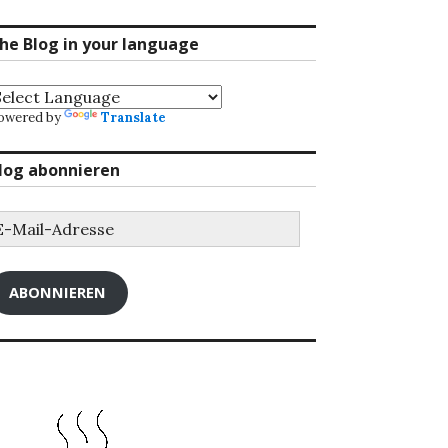
he Blog in your language
owered by
Translate
log abonnieren
-
ail-
dresse
ABONNIEREN