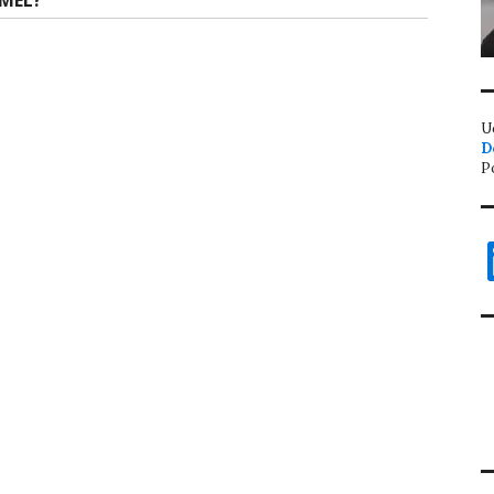
MEL?
U
D
P
L