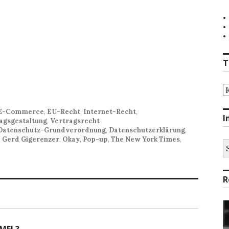
T
T
E-Commerce
,
EU-Recht
,
Internet-Recht
,
I
agsgestaltung
,
Vertragsrecht
Datenschutz-Grundverordnung
,
Datenschutzerklärung
,
,
Gerd Gigerenzer
,
Okay
,
Pop-up
,
The New York Times
,
S
na
R