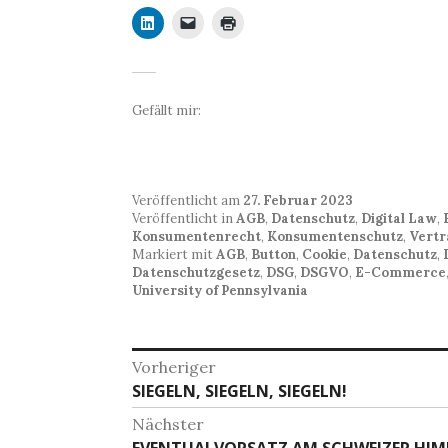
Gefällt mir:
Veröffentlicht am
27. Februar 2023
Veröffentlicht in
AGB
,
Datenschutz
,
Digital Law
,
Konsumentenrecht
,
Konsumentenschutz
,
Vertr
Markiert mit
AGB
,
Button
,
Cookie
,
Datenschutz
,
Datenschutzgesetz
,
DSG
,
DSGVO
,
E-Commerce
University of Pennsylvania
Beitragsnavigation
Vorheriger
Vorheriger
SIEGELN, SIEGELN, SIEGELN!
Beitrag:
Nächster
Nächster