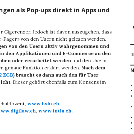
gen als Pop-ups direkt in Apps und
or Gigerenzer. Jedoch ist davon auszugehen, dass
e-Pager» von den Usern nicht gelesen werden.
gen von den Usern aktiv wahrgenommen und
 in den Applikationen und E-Commerce an den
Il
oben oder verarbeitet werden
und den Usern
en genaue Funktion erklärt werden.
Nach dem
N
 2 ZGB
) braucht es dann auch den für User
nicht
. Dieser gehört ebenfalls zum Nonsens im
schuldozent,
www.hslu.ch
,
ww.digilaw.ch
,
www.intla.ch
,