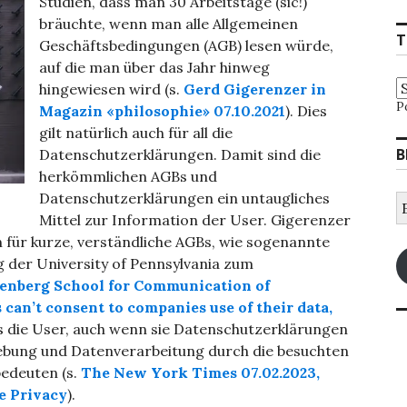
Studien, dass man 30 Arbeitstage (sic!)
bräuchte, wenn man alle Allgemeinen
T
Geschäftsbedingungen (AGB) lesen würde,
auf die man über das Jahr hinweg
hingewiesen wird (s.
Gerd Gigerenzer in
P
Magazin «philosophie» 07.10.2021
). Dies
gilt natürlich auch für all die
B
Datenschutzerklärungen. Damit sind die
herkömmlichen AGBs und
Datenschutzerklärungen ein untaugliches
E
M
Mittel zur Information der User. Gigerenzer
A
n für kurze, verständliche AGBs, wie sogenannte
 der University of Pennsylvania zum
enberg School for Communication of
can’t consent to companies use of their data,
 die User, auch wenn sie Datenschutzerklärungen
hebung und Datenverarbeitung durch die besuchten
bedeuten (s.
The New York Times 07.02.2023,
e Privacy
).