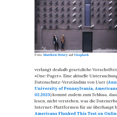
Foto:
Matthew Henry
auf
Unsplash
verlangt deshalb gesetzliche Vorschrifte
«One-Pager». Eine aktuelle Untersuchung
Datenschutz-Verständnis von User (
Ann
University of Pennsylvania, Americans 
02.2023
) kommt zudem zum Schluss, dass
lesen, nicht verstehen, was die Datener
Internet-Plattformen für sie überhaupt 
Americans Flunked This Test on Onlin