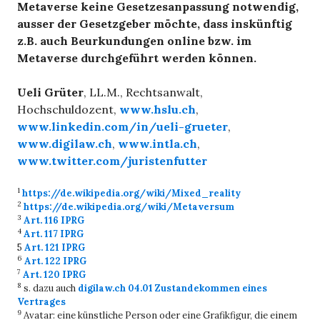
Metaverse keine Gesetzesanpassung notwendig,
ausser der Gesetzgeber möchte, dass inskünftig
z.B. auch Beurkundungen online bzw. im
Metaverse durchgeführt werden können.
Ueli Grüter
, LL.M., Rechtsanwalt,
Hochschuldozent,
www.hslu.ch
,
www.linkedin.com/in/ueli-grueter
,
www.digilaw.ch
,
www.intla.ch
,
www.twitter.com/juristenfutter
1
https://de.wikipedia.org/wiki/Mixed_reality
2
https://de.wikipedia.org/wiki/Metaversum
3
Art. 116 IPRG
4
Art. 117 IPRG
5
Art. 121 IPRG
6
Art. 122 IPRG
7
Art. 120 IPRG
8
s. dazu auch
digilaw.ch 04.01 Zustandekommen eines
Vertrages
9
Avatar: eine künstliche Person oder eine Grafikfigur, die einem