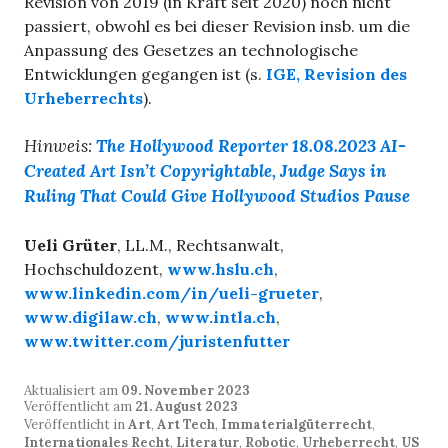
Revision von 2019 (in Kraft seit 2020) noch nicht
passiert, obwohl es bei dieser Revision insb. um die
Anpassung des Gesetzes an technologische
Entwicklungen gegangen ist (s.
IGE, Revision des
Urheberrechts
).
Hinweis:
The Hollywood Reporter 18.08.2023 AI-
Created Art Isn’t Copyrightable, Judge Says in
Ruling That Could Give Hollywood Studios Pause
Ueli Grüter
, LL.M., Rechtsanwalt,
Hochschuldozent,
www.hslu.ch
,
www.linkedin.com/in/ueli-grueter
,
www.digilaw.ch
,
www.intla.ch
,
www.twitter.com/juristenfutter
Aktualisiert am
09. November 2023
Veröffentlicht am
21. August 2023
Veröffentlicht in
Art
,
Art Tech
,
Immaterialgüterrecht
,
Internationales Recht
,
Literatur
,
Robotic
,
Urheberrecht
,
US