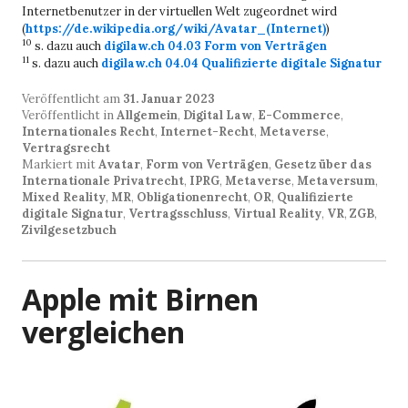
Internetbenutzer in der virtuellen Welt zugeordnet wird
(
https://de.wikipedia.org/wiki/Avatar_(Internet)
)
10
s. dazu auch
digilaw.ch 04.03 Form von Verträgen
11
s. dazu auch
digilaw.ch 04.04 Qualifizierte digitale Signatur
Veröffentlicht am
31. Januar 2023
Veröffentlicht in
Allgemein
,
Digital Law
,
E-Commerce
,
Internationales Recht
,
Internet-Recht
,
Metaverse
,
Vertragsrecht
Markiert mit
Avatar
,
Form von Verträgen
,
Gesetz über das
Internationale Privatrecht
,
IPRG
,
Metaverse
,
Metaversum
,
Mixed Reality
,
MR
,
Obligationenrecht
,
OR
,
Qualifizierte
digitale Signatur
,
Vertragsschluss
,
Virtual Reality
,
VR
,
ZGB
,
Zivilgesetzbuch
Apple mit Birnen
vergleichen