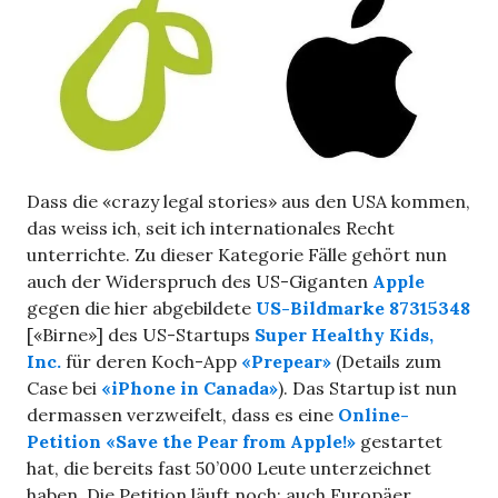
Dass die «crazy legal stories» aus den USA kommen,
das weiss ich, seit ich internationales Recht
unterrichte. Zu dieser Kategorie Fälle gehört nun
auch der Widerspruch des US-Giganten
Apple
gegen die hier abgebildete
US-Bildmarke
87315348
[«Birne»] des US-Startups
Super Healthy Kids,
Inc.
für deren Koch-App
«Prepear»
(Details zum
Case bei
«iPhone in Canada»
). Das Startup ist nun
dermassen verzweifelt, dass es eine
Online-
Petition «Save the Pear from Apple!»
gestartet
hat, die bereits fast 50’000 Leute unterzeichnet
haben. Die Petition läuft noch; auch Europäer