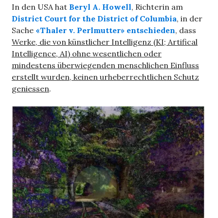
In den USA hat
Beryl A. Howell
, Richterin am
District Court for the District of Columbia
, in der
Sache
«Thaler v. Perlmutter»
entschieden
, dass
Werke, die von künstlicher Intelligenz (KI; Artifical
Intelligence, AI) ohne wesentlichen oder
mindestens überwiegenden menschlichen Einfluss
erstellt wurden, keinen urheberrechtlichen Schutz
geniessen
.