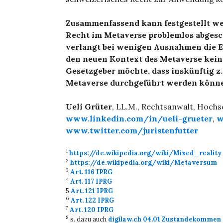
Zusammenfassend kann festgestellt we
Recht im Metaverse problemlos abgesc
verlangt bei wenigen Ausnahmen die Ei
den neuen Kontext des Metaverse kein
Gesetzgeber möchte, dass inskünftig z
Metaverse durchgeführt werden könn
Ueli Grüter
, LL.M., Rechtsanwalt, Hoch
www.linkedin.com/in/ueli-grueter
,
w
www.twitter.com/juristenfutter
1
https://de.wikipedia.org/wiki/Mixed_reality
2
https://de.wikipedia.org/wiki/Metaversum
3
Art. 116 IPRG
4
Art. 117 IPRG
5
Art. 121 IPRG
6
Art. 122 IPRG
7
Art. 120 IPRG
8
s. dazu auch
digilaw.ch 04.01 Zustandekommen 