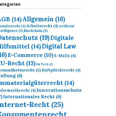
ategorien
Allgemein
(16)
AGB
(14)
Arbeitsrecht
(4)
nwaltsrecht
(3)
Artificial
ntelligence
(3)
Blockchain
(3)
Datenschutz
(19)
Digitale
Digital Law
ilfsmittel
(14)
16)
E-Commerce
(10)
E-Mails
(4)
EU-Recht
(13)
Fin Tech
(2)
esundheitsrecht
(5)
Haftpflichtrecht
(4)
aftung
(6)
Immaterialgüterrecht
(14)
Innovationsschutz
nformatikrecht
(4)
7)
Internationales Recht
(6)
Internet-Recht
(25)
Konsumentenrecht