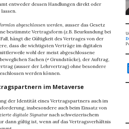
stimmt entweder dessen Handlungen direkt oder
lassen.
 formlos abgeschlossen werden
, ausser das Gesetz
ine bestimmte Vertragsform (z.B. Beurkundung bei
U
Fall, hängt die Gültigkeit des Vertrages von der
D
P
ere, dass die wichtigsten Verträge im digitalen
ittlerweile wohl der meist abgeschlossene
 beweglichen Sachen (≠ Grundstücke), der Auftrag,
L
ertrag (ausser der Lehrvertrag) ohne besondere
bgeschlossen werden können.
rtragspartnern im Metaverse
fung der Identität eines Vertragspartners auch im
sforderung, insbesondere auch beim Einsatz von
izierte digitale Signatur
nach schweizerischem
nur dann gültig ist, wenn auf das Vertragsverhältnis
kommt.