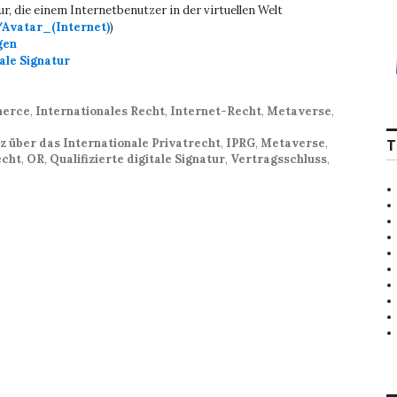
ur, die einem Internetbenutzer in der virtuellen Welt
/Avatar_(Internet)
)
gen
tale Signatur
erce
,
Internationales Recht
,
Internet-Recht
,
Metaverse
,
T
z über das Internationale Privatrecht
,
IPRG
,
Metaverse
,
echt
,
OR
,
Qualifizierte digitale Signatur
,
Vertragsschluss
,