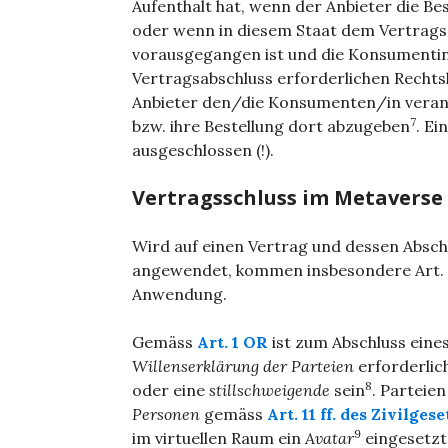
Aufenthalt hat, wenn der Anbieter die B
oder wenn in diesem Staat dem Vertrags
vorausgegangen ist und die Konsumentin
Vertragsabschluss erforderlichen Rech
Anbieter den/die Konsumenten/in veranla
7
bzw. ihre Bestellung dort abzugeben
. E
ausgeschlossen (!).
Vertragsschluss im Metaverse
Wird auf einen Vertrag und dessen Absch
angewendet, kommen insbesondere Art. 
Anwendung.
Gemäss
Art. 1 OR
ist zum Abschluss eine
Willenserklärung der Parteien
erforderlic
8
oder eine
stillschweigende
sein
. Parteie
Personen
gemäss
Art. 11 ff. des Zivilge
9
im virtuellen Raum ein
Avatar
eingesetzt,