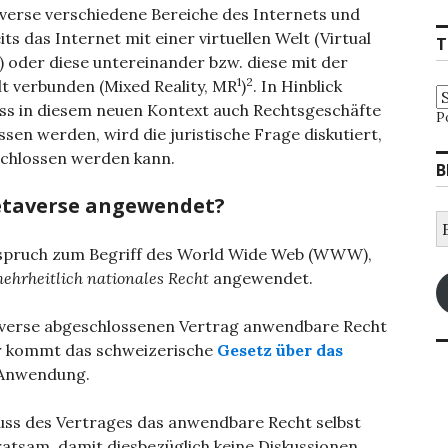
erse verschiedene Bereiche des Internets und
ts das Internet mit einer virtuellen Welt (Virtual
T
R) oder diese untereinander bzw. diese mit der
1
2
t verbunden (Mixed Reality, MR
)
. In Hinblick
ass in diesem neuen Kontext auch Rechtsgeschäfte
P
sen werden, wird die juristische Frage diskutiert,
schlossen werden kann.
B
etaverse angewendet?
E
M
rspruch zum Begriff des World Wide Web (WWW),
A
ehrheitlich nationales Recht
angewendet.
averse abgeschlossenen Vertrag anwendbare Recht
r kommt das schweizerische
Gesetz über das
Anwendung.
uss des Vertrages das anwendbare Recht selbst
 ratsam, damit diesbezüglich keine Diskussionen