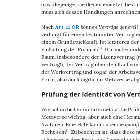
bzw. diejenige, die diesen einsetzt, be
muss sich dessen Handlungen anrechnen 
Nach
Art. 11 OR
können Verträge generell
verlangt für einen bestimmten Vertrag e
einem Grundstückkauf). Ist letzteres der 
10
Einhaltung der Form ab
. D.h. insbesond
Raum, insbesondere der Lizenzvertrag (m
Vertrag!), der Vertrag über den Kauf von
der Werkvertrag und sogar der Arbeitsv
Form, also auch digital im Metaverse a
Prüfung der Identität von Ve
Wie schon bisher im Internet ist die Prü
Metaverse wichtig, aber auch eine Herau
Avataren. Eine Hilfe kann dabei die
qualif
11
Recht sein
. Zu beachten ist, dass diese 
schweizerisches Recht zur Anwendung 