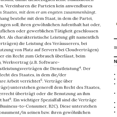
en. Vereinbaren die Parteien kein anwendbares
des Staates, mit dem er am engsten zusammenhängt
.
ng bestehe mit dem Staat, in dem die Partei,
ngen soll, ihren gewöhnlichen Aufenthalt hat oder,
uflichen oder gewerblichen Tätigkeit geschlossen
det. Als charakteristische Leistung gilt namentlich
rträgen) die Leistung des Veräusserers, bei
Il
tzung von Platz auf Servern bei Cloudverträgen)
oder ein Recht zum Gebrauch überlässt, beim
N
, Werkvertrag (z.B. Software-
4
stleistungsverträgen die Dienstleistung
. Der
Recht des Staates, in dem die/der
5
re Arbeit verrichtet
. Verträge über
räge) unterstehen generell dem Recht des Staates,
errecht überträgt oder die Benutzung an ihm
6
t hat
. Ein wichtiger Spezialfall sind die Verträge
usiness-to-Consumer, B2C). Diese unterstehen
Konsument/in seinen bzw. ihren gewöhnlichen