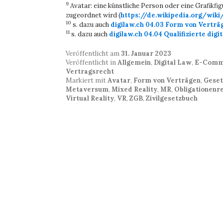
9
Avatar: eine künstliche Person oder eine Grafikfig
zugeordnet wird (
https://de.wikipedia.org/wiki
10
s. dazu auch
digilaw.ch 04.03 Form von Verträ
11
s. dazu auch
digilaw.ch 04.04 Qualifizierte digi
Veröffentlicht am
31. Januar 2023
Veröffentlicht in
Allgemein
,
Digital Law
,
E-Comm
Vertragsrecht
Markiert mit
Avatar
,
Form von Verträgen
,
Geset
Metaversum
,
Mixed Reality
,
MR
,
Obligationenr
Virtual Reality
,
VR
,
ZGB
,
Zivilgesetzbuch