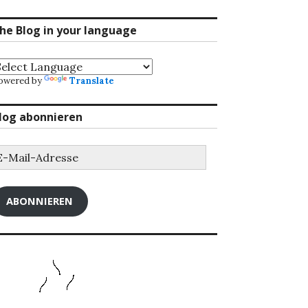
he Blog in your language
owered by
Translate
log abonnieren
-
ail-
dresse
ABONNIEREN