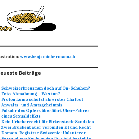
lustration:
www.benjaminhermann.ch
eueste Beiträge
Schweizerkreuz nun doch auf On-Schuhen?
Foto-Abmahnung – Was tun?
Proton Lumo schützt als erster Chatbot
Anwalts- und Amtsgeheimnis
Pulsuhr des Opfers überführt Uber-Fahrer
eines Sexualdelikts
Kein Urheberrecht für Birkenstock-Sandalen
Zwei Brückenbauer verbinden KI und Recht
Domain-Registrar Swizzonic: Unlauterer
Versand von Rechnungen für nicht bestellte