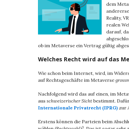
dem Metav
anderersei
Reality, V
realen Wel
darauf, d
abgeschlos
ob im Metaverse ein Vertrag gültig abge
Welches Recht wird auf das M
Wie schon beim Internet, wird, im Wide
auf Rechtsgeschäfte im Metaverse
grossm
Nachfolgend wird das auf einen, im Met
aus
schweizerischer Sicht
bestimmt. Dafü
Internationale Privatrecht (IPRG)
zur 
Erstens können die Parteien beim Abschl
3
wählen (
Rechtswahl
)
. Das ist sogar sehr