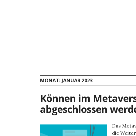
Zum
Inhalt
springen
MONAT:
JANUAR 2023
Können im Metavers
abgeschlossen werd
Das Metav
die Weite