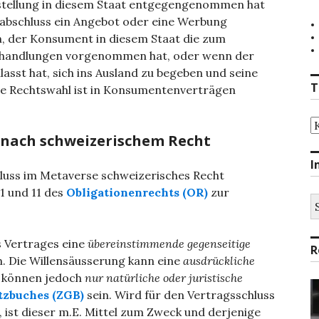
estellung in diesem Staat entgegengenommen hat
abschluss ein Angebot oder eine Werbung
, der Konsument in diesem Staat die zum
tshandlungen vorgenommen hat, oder wenn der
sst hat, sich ins Ausland zu begeben und seine
T
ine Rechtswahl ist in Konsumentenverträgen
T
 nach schweizerischem Recht
I
luss im Metaverse schweizerisches Recht
1 und 11 des
Obligationenrechts (OR)
zur
S
na
s Vertrages eine
übereinstimmende gegenseitige
R
h. Die Willensäusserung kann eine
ausdrückliche
n können jedoch
nur natürliche oder juristische
setzbuches (ZGB)
sein. Wird für den Vertragsschluss
 ist dieser m.E. Mittel zum Zweck und derjenige