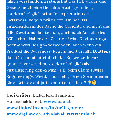
falsch verstanden.
Erstens
hat das IGE weder das
Gesetz, noch eine Gerichtspraxis geändert,
sondern lediglich seine Interpretation der
Swissness-Regeln präzisiert. Am Schluss
entscheiden in der Sache die Gerichte und nicht das
IGE.
Zweitens
durfte man, auch nach Ansicht des
IGE, schon bisher den Zusatz «Swiss Engineering»
oder «Swiss Design» verwenden, auch wenn ein
Produkt die Swissness-Regeln nicht erfüllt.
Drittens
darf On nun nicht einfach das Schweizerkreuz
generell verwenden, sondern lediglich als
Visualisierung des «Swiss» z.B. beim Claim «Swiss
Engineering». Wie das aussieht, sehen Sie in meinem
Blog-Beitrag auf juristenfutter.ch. Klar?
»
Ueli Grüter
, LL.M., Rechtsanwalt,
Hochschuldozent,
www.hslu.ch
,
www.linkedin.com/in/ueli-grueter
,
www.digilaw.ch
,
advolab.ai
,
www.intla.ch