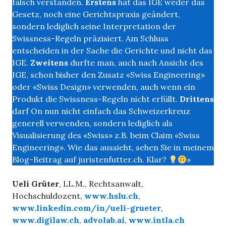
falsch verstanden.
Erstens
hat das IGE weder das
Gesetz, noch eine Gerichtspraxis geändert,
sondern lediglich seine Interpretation der
Swissness-Regeln präzisiert. Am Schluss
entscheiden in der Sache die Gerichte und nicht das
IGE.
Zweitens
durfte man, auch nach Ansicht des
IGE, schon bisher den Zusatz «Swiss Engineering»
oder «Swiss Design» verwenden, auch wenn ein
Produkt die Swissness-Regeln nicht erfüllt.
Drittens
darf On nun nicht einfach das Schweizerkreuz
generell verwenden, sondern lediglich als
Visualisierung des «Swiss» z.B. beim Claim «Swiss
Engineering». Wie das aussieht, sehen Sie in meinem
Blog-Beitrag auf juristenfutter.ch. Klar?
»
Ueli Grüter
, LL.M., Rechtsanwalt,
Hochschuldozent,
www.hslu.ch
,
www.linkedin.com/in/ueli-grueter
,
www.digilaw.ch
,
advolab.ai
,
www.intla.ch