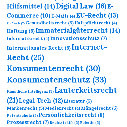
Digital Law
(16)
Hilfsmittel
(14)
E-
EU-Recht
(13)
Commerce
(10)
E-Mails
(4)
Gesundheitsrecht
(5)
Haftpflichtrecht
(4)
Fin Tech
(2)
Immaterialgüterrecht
(14)
Haftung
(6)
Innovationsschutz
(7)
Informatikrecht
(4)
Internet-
Internationales Recht
(6)
Recht
(25)
Konsumentenrecht
(30)
Konsumentenschutz
(33)
Lauterkeitsrecht
Künstliche Intelligenz
(3)
(21)
Legal Tech
(12)
Literatur
(5)
Markenrecht
(5)
Mängelrecht
(5)
Medienrecht
(4)
Persönlichkeitsrecht
(8)
Patentschutz
(3)
Prozessrecht
(7)
Rechtstaktik
(3)
Robotic
(3)