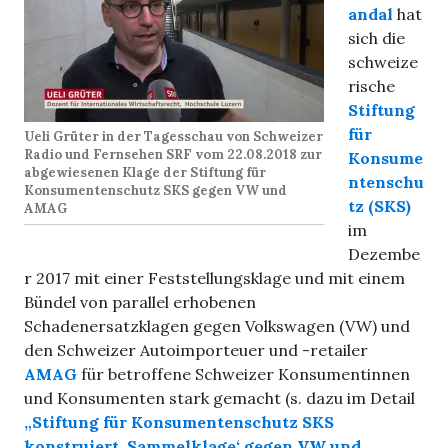
andal
hat
sich die
schweize
rische
Stiftung
für
Ueli Grüter in der Tagesschau von Schweizer
Radio und Fernsehen SRF vom 22.08.2018 zur
Konsume
abgewiesenen Klage der Stiftung für
ntenschu
Konsumentenschutz SKS gegen VW und
tz (SKS)
AMAG
im
Dezembe
r 2017 mit einer Feststellungsklage und mit einem
Bündel von parallel erhobenen
Schadenersatzklagen gegen Volkswagen (VW) und
den Schweizer Autoimporteuer und -retailer
AMAG
für betroffene Schweizer Konsumentinnen
und Konsumenten stark gemacht (s. dazu im Detail
„Stiftung für Konsumentenschutz SKS
konstruiert ‚Sammelklage‘ gegen VW und