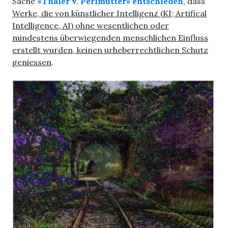
Sache
«Thaler v. Perlmutter»
entschieden
, dass
Werke, die von künstlicher Intelligenz (KI; Artifical
Intelligence, AI) ohne wesentlichen oder
mindestens überwiegenden menschlichen Einfluss
erstellt wurden, keinen urheberrechtlichen Schutz
geniessen
.