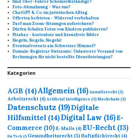
Sind Uber-Fahrer Scheinselbständige?
Foto-Abmahnung - Was tun?
ChatGPT &. Co. im juristischen Alltag
Offerten befristen - Widerruf vorbehalten
Darf man Zoom-Sitzungen aufzeichnen?
Dürfen Schulen Fotos von Kindern publizieren?
Pixabay - kostenlose und lizenzfreie Bilder
Siegeln, Siegeln, Siegeln!
Eventualvorsatz am Schweizer Himmel?
Domain-Registrar Swizzonic: Unlauterer Versand von
Rechnungen für nicht bestellte Dienstleistungen?
Kategorien
Allgemein
(16)
AGB
(14)
Anwaltsrecht
(3)
Arbeitsrecht
(4)
Artificial Intelligence
(3)
Blockchain
(3)
Datenschutz
(19)
Digitale
Digital Law
(16)
Hilfsmittel
(14)
E-
EU-Recht
(13)
Commerce
(10)
E-Mails
(4)
Gesundheitsrecht
(5)
Haftpflichtrecht
(4)
Fin Tech
(2)