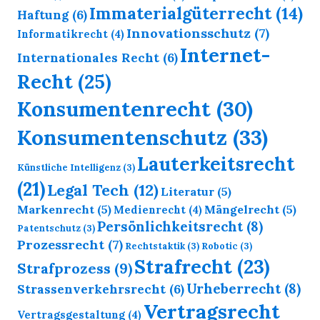
Immaterialgüterrecht
(14)
Haftung
(6)
Innovationsschutz
(7)
Informatikrecht
(4)
Internet-
Internationales Recht
(6)
Recht
(25)
Konsumentenrecht
(30)
Konsumentenschutz
(33)
Lauterkeitsrecht
Künstliche Intelligenz
(3)
(21)
Legal Tech
(12)
Literatur
(5)
Markenrecht
(5)
Mängelrecht
(5)
Medienrecht
(4)
Persönlichkeitsrecht
(8)
Patentschutz
(3)
Prozessrecht
(7)
Rechtstaktik
(3)
Robotic
(3)
Strafrecht
(23)
Strafprozess
(9)
Urheberrecht
(8)
Strassenverkehrsrecht
(6)
Vertragsrecht
Vertragsgestaltung
(4)