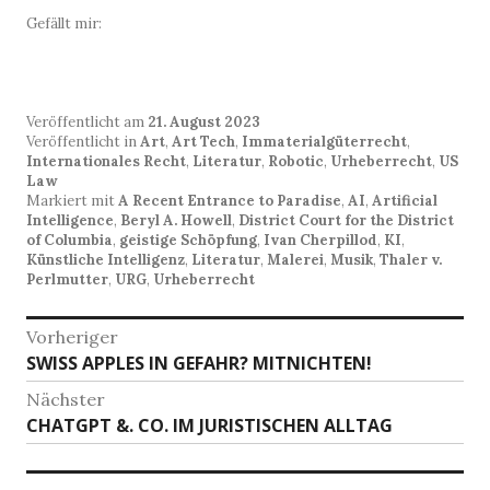
Gefällt mir:
Veröffentlicht am
21. August 2023
Veröffentlicht in
Art
,
Art Tech
,
Immaterialgüterrecht
,
Internationales Recht
,
Literatur
,
Robotic
,
Urheberrecht
,
US
Law
Markiert mit
A Recent Entrance to Paradise
,
AI
,
Artificial
Intelligence
,
Beryl A. Howell
,
District Court for the District
of Columbia
,
geistige Schöpfung
,
Ivan Cherpillod
,
KI
,
Künstliche Intelligenz
,
Literatur
,
Malerei
,
Musik
,
Thaler v.
Perlmutter
,
URG
,
Urheberrecht
Beitragsnavigation
Vorheriger
Vorheriger
SWISS APPLES IN GEFAHR? MITNICHTEN!
Beitrag:
Nächster
Nächster
CHATGPT &. CO. IM JURISTISCHEN ALLTAG
Beitrag: