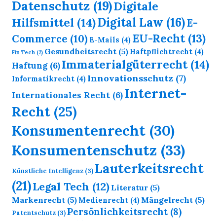
Datenschutz
(19)
Digitale
Digital Law
(16)
Hilfsmittel
(14)
E-
EU-Recht
(13)
Commerce
(10)
E-Mails
(4)
Gesundheitsrecht
(5)
Haftpflichtrecht
(4)
Fin Tech
(2)
Immaterialgüterrecht
(14)
Haftung
(6)
Innovationsschutz
(7)
Informatikrecht
(4)
Internet-
Internationales Recht
(6)
Recht
(25)
Konsumentenrecht
(30)
Konsumentenschutz
(33)
Lauterkeitsrecht
Künstliche Intelligenz
(3)
(21)
Legal Tech
(12)
Literatur
(5)
Markenrecht
(5)
Mängelrecht
(5)
Medienrecht
(4)
Persönlichkeitsrecht
(8)
Patentschutz
(3)