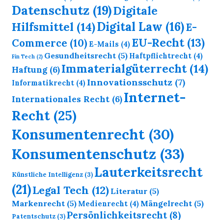
Datenschutz
(19)
Digitale
Digital Law
(16)
Hilfsmittel
(14)
E-
EU-Recht
(13)
Commerce
(10)
E-Mails
(4)
Gesundheitsrecht
(5)
Haftpflichtrecht
(4)
Fin Tech
(2)
Immaterialgüterrecht
(14)
Haftung
(6)
Innovationsschutz
(7)
Informatikrecht
(4)
Internet-
Internationales Recht
(6)
Recht
(25)
Konsumentenrecht
(30)
Konsumentenschutz
(33)
Lauterkeitsrecht
Künstliche Intelligenz
(3)
(21)
Legal Tech
(12)
Literatur
(5)
Markenrecht
(5)
Mängelrecht
(5)
Medienrecht
(4)
Persönlichkeitsrecht
(8)
Patentschutz
(3)