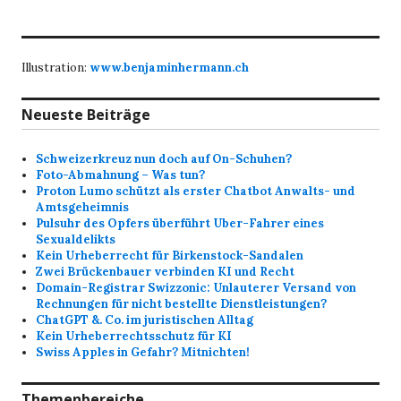
Illustration:
www.benjaminhermann.ch
Neueste Beiträge
Schweizerkreuz nun doch auf On-Schuhen?
Foto-Abmahnung – Was tun?
Proton Lumo schützt als erster Chatbot Anwalts- und
Amtsgeheimnis
Pulsuhr des Opfers überführt Uber-Fahrer eines
Sexualdelikts
Kein Urheberrecht für Birkenstock-Sandalen
Zwei Brückenbauer verbinden KI und Recht
Domain-Registrar Swizzonic: Unlauterer Versand von
Rechnungen für nicht bestellte Dienstleistungen?
ChatGPT &. Co. im juristischen Alltag
Kein Urheberrechtsschutz für KI
Swiss Apples in Gefahr? Mitnichten!
Themenbereiche