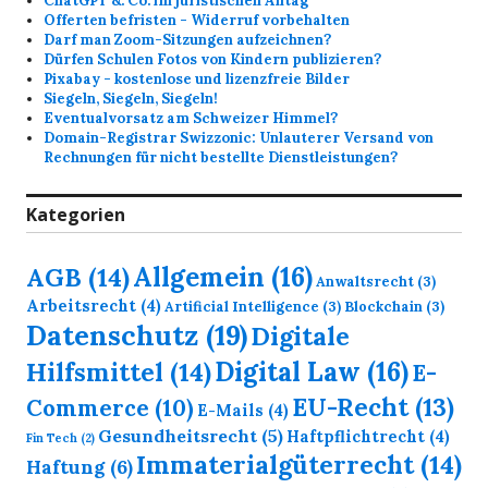
ChatGPT &. Co. im juristischen Alltag
Offerten befristen - Widerruf vorbehalten
Darf man Zoom-Sitzungen aufzeichnen?
Dürfen Schulen Fotos von Kindern publizieren?
Pixabay - kostenlose und lizenzfreie Bilder
Siegeln, Siegeln, Siegeln!
Eventualvorsatz am Schweizer Himmel?
Domain-Registrar Swizzonic: Unlauterer Versand von
Rechnungen für nicht bestellte Dienstleistungen?
Kategorien
Allgemein
(16)
AGB
(14)
Anwaltsrecht
(3)
Arbeitsrecht
(4)
Artificial Intelligence
(3)
Blockchain
(3)
Datenschutz
(19)
Digitale
Digital Law
(16)
Hilfsmittel
(14)
E-
EU-Recht
(13)
Commerce
(10)
E-Mails
(4)
Gesundheitsrecht
(5)
Haftpflichtrecht
(4)
Fin Tech
(2)
Immaterialgüterrecht
(14)
Haftung
(6)