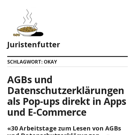
Zum
Inhalt
springen
Juristenfutter
SCHLAGWORT:
OKAY
AGBs und
Datenschutzerklärungen
als Pop-ups direkt in Apps
und E-Commerce
«30 Arbeitstage zum Lesen von AGBs