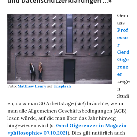
und Datenschutzerklärungen …»
Gem
äss
Prof
esso
r
Gerd
Gige
renz
er
zeige
Foto:
Matthew Henry
auf
Unsplash
n
Studi
en, dass man 30 Arbeitstage (sic!) bräuchte, wenn
man alle Allgemeinen Geschäftsbedingungen (AGB)
lesen würde, auf die man über das Jahr hinweg
hingewiesen wird (s.
Gerd Gigerenzer in Magazin
«philosophie» 07.10.2021
). Dies gilt natürlich auch