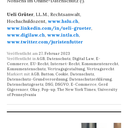
Nonsens im Online-Datenschutz (!).
Ueli Grüter
, LL.M., Rechtsanwalt,
Hochschuldozent,
www.hslu.ch
,
www.linkedin.com/in/ueli-grueter
,
www.digilaw.ch
,
www.intla.ch
,
www.twitter.com/juristenfutter
Veröffentlicht am
27. Februar 2023
Veröffentlicht in
AGB
,
Datenschutz
,
Digital Law
,
E-
Commerce
,
EU-Recht
,
Internet-Recht
,
Konsumentenrecht
,
Konsumentenschutz
,
Vertragsgestaltung
,
Vertragsrecht
Markiert mit
AGB
,
Button
,
Cookie
,
Datenschutz
,
Datenschutz-Grundverordnung
,
Datenschutzerklärung
,
Datenschutzgesetz
,
DSG
,
DSGVO
,
E-Commerce
,
Gerd
Gigerenzer
,
Okay
,
Pop-up
,
The New York Times
,
University
of Pennsylvania