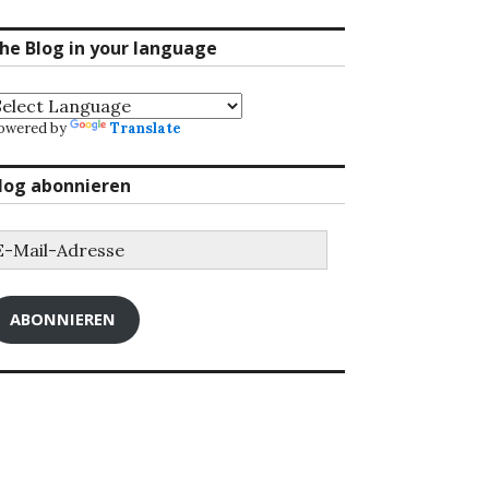
he Blog in your language
owered by
Translate
log abonnieren
-
ail-
dresse
ABONNIEREN