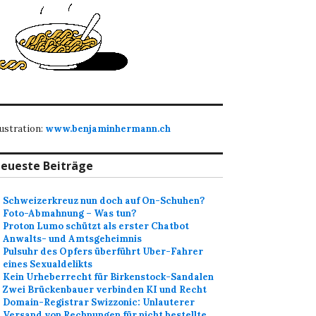
lustration:
www.benjaminhermann.ch
eueste Beiträge
Schweizerkreuz nun doch auf On-Schuhen?
Foto-Abmahnung – Was tun?
Proton Lumo schützt als erster Chatbot
Anwalts- und Amtsgeheimnis
Pulsuhr des Opfers überführt Uber-Fahrer
eines Sexualdelikts
Kein Urheberrecht für Birkenstock-Sandalen
Zwei Brückenbauer verbinden KI und Recht
Domain-Registrar Swizzonic: Unlauterer
Versand von Rechnungen für nicht bestellte