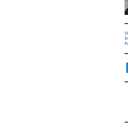
U
D
P
L