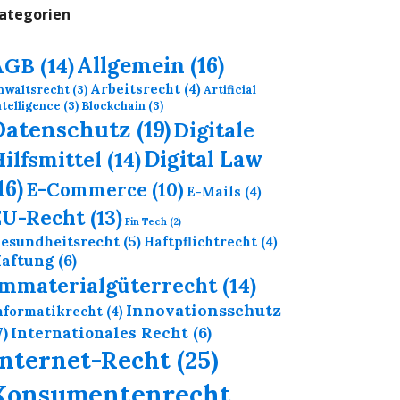
ategorien
Allgemein
(16)
AGB
(14)
Arbeitsrecht
(4)
nwaltsrecht
(3)
Artificial
ntelligence
(3)
Blockchain
(3)
Datenschutz
(19)
Digitale
Digital Law
ilfsmittel
(14)
16)
E-Commerce
(10)
E-Mails
(4)
EU-Recht
(13)
Fin Tech
(2)
esundheitsrecht
(5)
Haftpflichtrecht
(4)
aftung
(6)
Immaterialgüterrecht
(14)
Innovationsschutz
nformatikrecht
(4)
7)
Internationales Recht
(6)
Internet-Recht
(25)
Konsumentenrecht