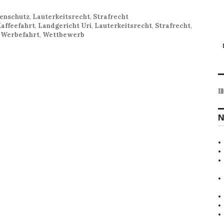
enschutz
,
Lauterkeitsrecht
,
Strafrecht
affeefahrt
,
Landgericht Uri
,
Lauterkeitsrecht
,
Strafrecht
,
,
Werbefahrt
,
Wettbewerb
Il
N