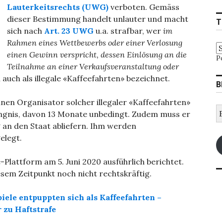
Lauterkeitsrechts (UWG)
verboten. Gemäss
dieser Bestimmung handelt unlauter und macht
T
sich nach
Art. 23 UWG
u.a. strafbar, wer
im
Rahmen eines Wettbewerbs oder einer Verlosung
einen Gewinn verspricht, dessen Einlösung an die
P
Teilnahme an einer Verkaufsveranstaltung oder
auch als illegale «Kaffeefahrten» bezeichnet.
B
nen Organisator solcher illegaler «Kaffeefahrten»
E
ängnis, davon 13 Monate unbedingt. Zudem muss er
M
 an den Staat abliefern. Ihm werden
A
elegt.
-Plattform am 5. Juni 2020 ausführlich berichtet.
esem Zeitpunkt noch nicht rechtskräftig.
ele entpuppten sich als Kaffeefahrten –
 zu Haftstrafe