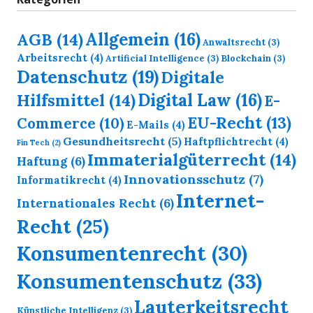
Allgemein
(16)
AGB
(14)
Anwaltsrecht
(3)
Arbeitsrecht
(4)
Artificial Intelligence
(3)
Blockchain
(3)
Datenschutz
(19)
Digitale
Digital Law
(16)
Hilfsmittel
(14)
E-
EU-Recht
(13)
Commerce
(10)
E-Mails
(4)
Gesundheitsrecht
(5)
Haftpflichtrecht
(4)
Fin Tech
(2)
Immaterialgüterrecht
(14)
Haftung
(6)
Innovationsschutz
(7)
Informatikrecht
(4)
Internet-
Internationales Recht
(6)
Recht
(25)
Konsumentenrecht
(30)
Konsumentenschutz
(33)
Lauterkeitsrecht
Künstliche Intelligenz
(3)