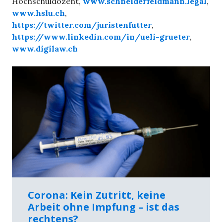
Hochschuldozent,
www.schneiderfeldmann.legal
,
www.hslu.ch
,
https://twitter.com/juristenfutter
,
https://www.linkedin.com/in/ueli-grueter
,
www.digilaw.ch
Corona: Kein Zutritt, keine
Arbeit ohne Impfung – ist das
rechtens?