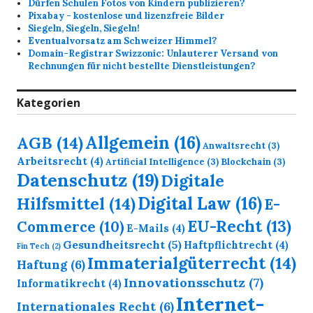
Dürfen Schulen Fotos von Kindern publizieren?
Pixabay - kostenlose und lizenzfreie Bilder
Siegeln, Siegeln, Siegeln!
Eventualvorsatz am Schweizer Himmel?
Domain-Registrar Swizzonic: Unlauterer Versand von
Rechnungen für nicht bestellte Dienstleistungen?
Kategorien
Allgemein
(16)
AGB
(14)
Anwaltsrecht
(3)
Arbeitsrecht
(4)
Artificial Intelligence
(3)
Blockchain
(3)
Datenschutz
(19)
Digitale
Digital Law
(16)
Hilfsmittel
(14)
E-
EU-Recht
(13)
Commerce
(10)
E-Mails
(4)
Gesundheitsrecht
(5)
Haftpflichtrecht
(4)
Fin Tech
(2)
Immaterialgüterrecht
(14)
Haftung
(6)
Innovationsschutz
(7)
Informatikrecht
(4)
Internet-
Internationales Recht
(6)