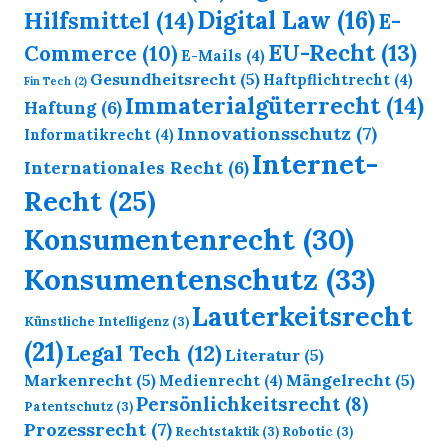
Digital Law
(16)
Hilfsmittel
(14)
E-
EU-Recht
(13)
Commerce
(10)
E-Mails
(4)
Gesundheitsrecht
(5)
Haftpflichtrecht
(4)
Fin Tech
(2)
Immaterialgüterrecht
(14)
Haftung
(6)
Innovationsschutz
(7)
Informatikrecht
(4)
Internet-
Internationales Recht
(6)
Recht
(25)
Konsumentenrecht
(30)
Konsumentenschutz
(33)
Lauterkeitsrecht
Künstliche Intelligenz
(3)
(21)
Legal Tech
(12)
Literatur
(5)
Markenrecht
(5)
Mängelrecht
(5)
Medienrecht
(4)
Persönlichkeitsrecht
(8)
Patentschutz
(3)
Prozessrecht
(7)
Rechtstaktik
(3)
Robotic
(3)