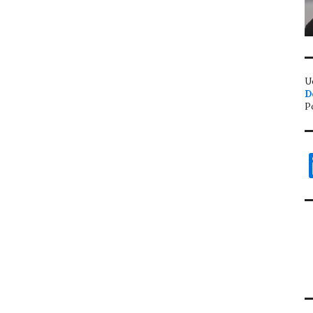
U
D
P
L