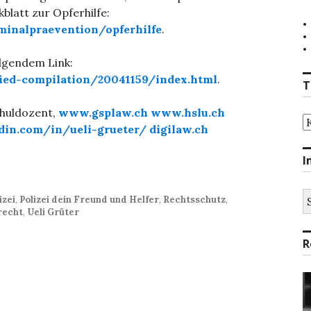
blatt zur Opferhilfe:
iminalpraevention/opferhilfe
.
olgendem Link:
ied-compilation/20041159/index.html
.
T
chuldozent,
www.gsplaw.ch
www.hslu.ch
T
din.com/in/ueli-grueter/
digilaw.ch
I
S
izei
,
Polizei dein Freund und Helfer
,
Rechtsschutz
,
na
recht
,
Ueli Grüter
R