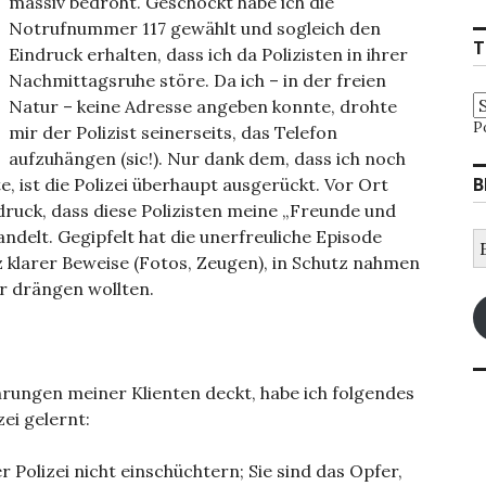
massiv bedroht. Geschockt habe ich die
Notrufnummer 117 gewählt und sogleich den
T
Eindruck erhalten, dass ich da Polizisten in ihrer
Nachmittagsruhe störe. Da ich – in der freien
Natur – keine Adresse angeben konnte, drohte
P
mir der Polizist seinerseits, das Telefon
aufzuhängen (sic!). Nur dank dem, dass ich noch
B
, ist die Polizei überhaupt ausgerückt. Vor Ort
ndruck, dass diese Polizisten meine „Freunde und
andelt. Gegipfelt hat die unerfreuliche Episode
E
M
tz klarer Beweise (Fotos, Zeugen), in Schutz nahmen
A
r drängen wollten.
ahrungen meiner Klienten deckt, habe ich folgendes
ei gelernt:
r Polizei nicht einschüchtern; Sie sind das Opfer,