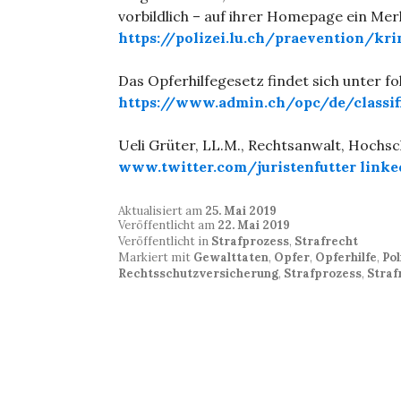
vorbildlich – auf ihrer Homepage ein Merk
https://polizei.lu.ch/praevention/kr
Das Opferhilfegesetz findet sich unter f
https://www.admin.ch/opc/de/classif
Ueli Grüter, LL.M., Rechtsanwalt, Hochs
www.twitter.com/juristenfutter
linke
Aktualisiert am
25. Mai 2019
Veröffentlicht am
22. Mai 2019
Veröffentlicht in
Strafprozess
,
Strafrecht
Markiert mit
Gewalttaten
,
Opfer
,
Opferhilfe
,
Pol
Rechtsschutzversicherung
,
Strafprozess
,
Straf