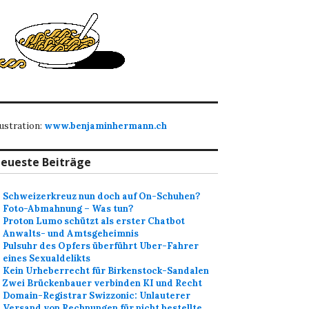
lustration:
www.benjaminhermann.ch
eueste Beiträge
Schweizerkreuz nun doch auf On-Schuhen?
Foto-Abmahnung – Was tun?
Proton Lumo schützt als erster Chatbot
Anwalts- und Amtsgeheimnis
Pulsuhr des Opfers überführt Uber-Fahrer
eines Sexualdelikts
Kein Urheberrecht für Birkenstock-Sandalen
Zwei Brückenbauer verbinden KI und Recht
Domain-Registrar Swizzonic: Unlauterer
Versand von Rechnungen für nicht bestellte