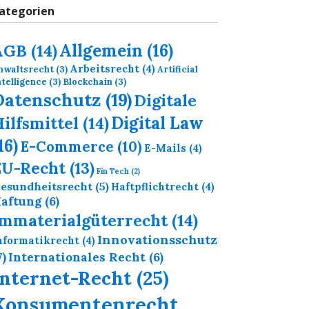
ategorien
Allgemein
(16)
AGB
(14)
Arbeitsrecht
(4)
nwaltsrecht
(3)
Artificial
ntelligence
(3)
Blockchain
(3)
Datenschutz
(19)
Digitale
Digital Law
ilfsmittel
(14)
16)
E-Commerce
(10)
E-Mails
(4)
EU-Recht
(13)
Fin Tech
(2)
esundheitsrecht
(5)
Haftpflichtrecht
(4)
aftung
(6)
Immaterialgüterrecht
(14)
Innovationsschutz
nformatikrecht
(4)
7)
Internationales Recht
(6)
Internet-Recht
(25)
Konsumentenrecht