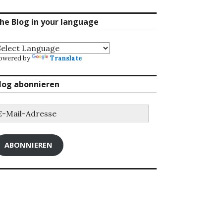
he Blog in your language
owered by
Translate
log abonnieren
-
ail-
dresse
ABONNIEREN