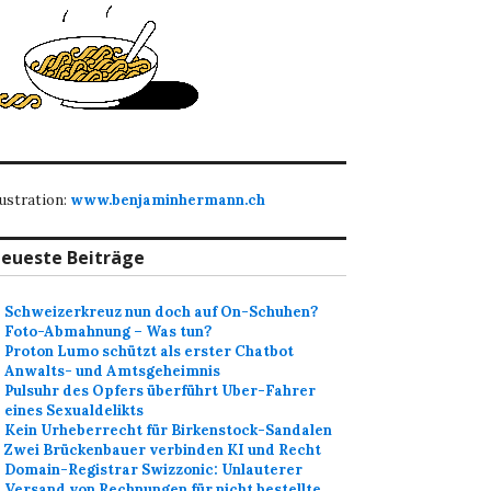
lustration:
www.benjaminhermann.ch
eueste Beiträge
Schweizerkreuz nun doch auf On-Schuhen?
Foto-Abmahnung – Was tun?
Proton Lumo schützt als erster Chatbot
Anwalts- und Amtsgeheimnis
Pulsuhr des Opfers überführt Uber-Fahrer
eines Sexualdelikts
Kein Urheberrecht für Birkenstock-Sandalen
Zwei Brückenbauer verbinden KI und Recht
Domain-Registrar Swizzonic: Unlauterer
Versand von Rechnungen für nicht bestellte