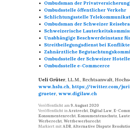
Ombudsman der Privatversicherung
Ombudsstelle öffentlicher Verkehr
Schlichtungsstelle Telekommunika
Ombudsman der Schweizer Reisebr
Schweizerische Lauterkeitskommis
Unabhängige Beschwerdeinstanz für
Streitbeilegungsdienst bei Konfli
Zahnärztliche Begutachtungskomm
Ombudsstelle der Schweizer Hotelle
Ombudsstelle e-Commcerce
Ueli Grüter
, LL.M., Rechtsanwalt, Hoch
www.hslu.ch
,
https://twitter.com/juri
grueter
,
www.digilaw.ch
Veröffentlicht am
9. August 2020
Veröffentlicht in
Arztrecht
,
Digital Law
,
E-Comm
Konsumentenrecht
,
Konsumentenschutz
,
Laute
Werberecht
,
Wettbewerbsrecht
Markiert mit
ADR
,
Alternative Dispute Resoluti