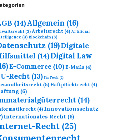
ategorien
Allgemein
(16)
AGB
(14)
Arbeitsrecht
(4)
nwaltsrecht
(3)
Artificial
ntelligence
(3)
Blockchain
(3)
Datenschutz
(19)
Digitale
Digital Law
ilfsmittel
(14)
16)
E-Commerce
(10)
E-Mails
(4)
EU-Recht
(13)
Fin Tech
(2)
esundheitsrecht
(5)
Haftpflichtrecht
(4)
aftung
(6)
Immaterialgüterrecht
(14)
Innovationsschutz
nformatikrecht
(4)
7)
Internationales Recht
(6)
Internet-Recht
(25)
Konsumentenrecht