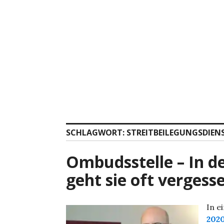
Zum
Inhalt
springen
SCHLAGWORT:
STREITBEILEGUNGSDIEN
Ombudsstelle – In de
geht sie oft vergess
In 
202