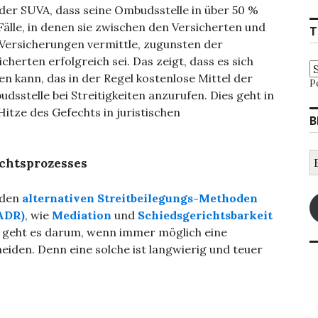
der SUVA, dass seine Ombudsstelle in über 50 %
Fälle, in denen sie zwischen den Versicherten und
T
Versicherungen vermittle, zugunsten der
icherten erfolgreich sei. Das zeigt, dass es sich
en kann, das in der Regel kostenlose Mittel der
P
dsstelle bei Streitigkeiten anzurufen. Dies geht in
Hitze des Gefechts in juristischen
B
E
chtsprozesses
M
A
 den
alternativen Streitbeilegungs-Methoden
 ADR)
, wie
Mediation
und
Schiedsgerichtsbarkeit
n geht es darum, wenn immer möglich eine
iden. Denn eine solche ist langwierig und teuer