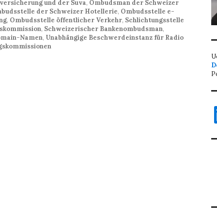
ersicherung und der Suva
,
Ombudsman der Schweizer
budsstelle der Schweizer Hotellerie
,
Ombudsstelle e-
ng
,
Ombudsstelle öffentlicher Verkehr
,
Schlichtungsstelle
tskommission
,
Schweizerischer Bankenombudsman
,
-Domain-Namen
,
Unabhängige Beschwerdeinstanz für Radio
ngskommissionen
U
D
P
L