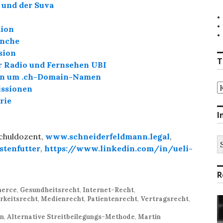
 und der Suva
tion
anche
sion
T
 Radio und Fernsehen UBI
kten um .ch-Domain-Namen
T
issionen
rie
I
schuldozent,
www.schneiderfeldmann.legal
,
S
stenfutter
,
https://www.linkedin.com/in/ueli-
na
R
erce
,
Gesundheitsrecht
,
Internet-Recht
,
rkeitsrecht
,
Medienrecht
,
Patientenrecht
,
Vertragsrecht
,
on
,
Alternative Streitbeilegungs-Methode
,
Martin