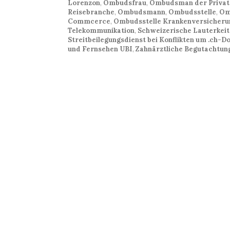
Lorenzon
,
Ombudsfrau
,
Ombudsman der Privatv
Reisebranche
,
Ombudsmann
,
Ombudsstelle
,
Om
Commcerce
,
Ombudsstelle Krankenversicheru
Telekommunikation
,
Schweizerische Lauterkei
Streitbeilegungsdienst bei Konflikten um .ch
und Fernsehen UBI
,
Zahnärztliche Begutachtu