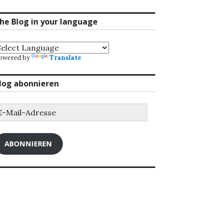
he Blog in your language
owered by
Translate
log abonnieren
-
ail-
dresse
ABONNIEREN