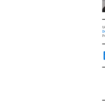
U
D
P
L