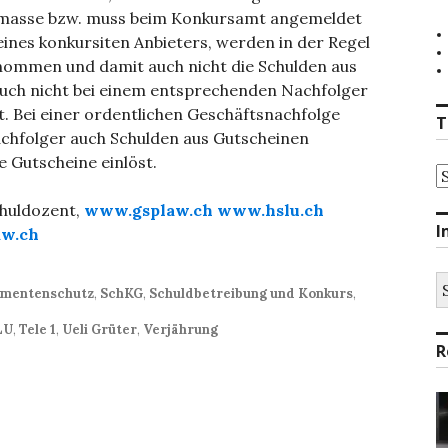
smasse bzw. muss beim Konkursamt angemeldet
nes konkursiten Anbieters, werden in der Regel
nommen und damit auch nicht die Schulden aus
auch nicht bei einem entsprechenden Nachfolger
nt. Bei einer ordentlichen Geschäftsnachfolge
T
Nachfolger auch Schulden aus Gutscheinen
Gutscheine einlöst.
T
chuldozent,
www.gsplaw.ch
www.hslu.ch
I
aw.ch
S
mentenschutz
,
SchKG
,
Schuldbetreibung und Konkurs
,
na
LU
,
Tele 1
,
Ueli Grüter
,
Verjährung
R