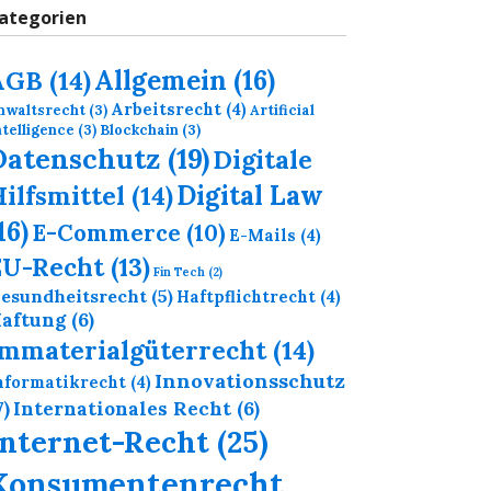
ategorien
Allgemein
(16)
AGB
(14)
Arbeitsrecht
(4)
nwaltsrecht
(3)
Artificial
ntelligence
(3)
Blockchain
(3)
Datenschutz
(19)
Digitale
Digital Law
ilfsmittel
(14)
16)
E-Commerce
(10)
E-Mails
(4)
EU-Recht
(13)
Fin Tech
(2)
esundheitsrecht
(5)
Haftpflichtrecht
(4)
aftung
(6)
Immaterialgüterrecht
(14)
Innovationsschutz
nformatikrecht
(4)
7)
Internationales Recht
(6)
Internet-Recht
(25)
Konsumentenrecht