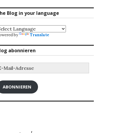
he Blog in your language
owered by
Translate
log abonnieren
-
ail-
dresse
ABONNIEREN