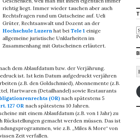
Geschenken, weil man mit ihnen eigentlich immer
richtig liegt. Immer wieder tauchen aber auch
T
Rechtsfragen rund um Gutscheine auf. Ueli
Grüter, Rechtsanwalt und Dozent an der
Hochschule Luzern
hat bei
Tele 1
einige
P
allgemeine juristische Unklarheiten im
Zusammenhang mit Gutscheinen erläutert.
B
e nach dem Ablaufdatum bzw. der Verjährung.
E
M
edruck ist. Ist kein Datum aufgedruckt verjähren
A
beiten (z.B. den Goldschmied), Abonnemente (z.B.
ttel, Hartwaren (Detailhandel) sowie Restaurants
bligationrenrechts (OR)
nach spätestens 5
rt. 127 OR
nach spätestens 10 Jahren.
heine mit einem Ablaufdatum (z.B. von 1 Jahr) zu
ch Rückstellungen gemacht werden müssen. Das ist
indungsprogrammen, wie z.B. „Miles & More“ von
ssen Zeit verfallen.