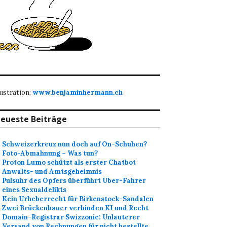
lustration:
www.benjaminhermann.ch
eueste Beiträge
Schweizerkreuz nun doch auf On-Schuhen?
Foto-Abmahnung – Was tun?
Proton Lumo schützt als erster Chatbot
Anwalts- und Amtsgeheimnis
Pulsuhr des Opfers überführt Uber-Fahrer
eines Sexualdelikts
Kein Urheberrecht für Birkenstock-Sandalen
Zwei Brückenbauer verbinden KI und Recht
Domain-Registrar Swizzonic: Unlauterer
Versand von Rechnungen für nicht bestellte