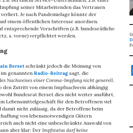
 z.B. bei einem Service-Unternehmen, z.B. einer
e Impfung seiner Mitarbeitenden das Vertrauen
 verliert. Je nach Pandemielage könnte der
auf einem öffentlichen Interesse anordnen.
auf entsprechende Vorschriften (z.B. bundesrätliche
U
z, s. vorne) verpflichtet werden.
D
P
ung
L
ain Berset
schränkt jedoch die Meinung von
er im genannten
Radio-Beitrag
sagt, die
l des Nachweises einer Corona-Impfung nicht generell
.
sco den Zutritt von einem Impfnachweis abhängig
wohl Bundesrat Berset dies nicht weiter ausführt,
eim Lebensmittelgeschäft für den Betroffenen viel
d damit nicht zulässig, da der Betroffene beim
schaffung von lebensnotwendigen Gütern
reich auch nicht eine unbeschränkte Auswahl von
ann aber klar: Der
Impfstatus darf keine