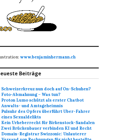
lustration:
www.benjaminhermann.ch
eueste Beiträge
Schweizerkreuz nun doch auf On-Schuhen?
Foto-Abmahnung – Was tun?
Proton Lumo schützt als erster Chatbot
Anwalts- und Amtsgeheimnis
Pulsuhr des Opfers überführt Uber-Fahrer
eines Sexualdelikts
Kein Urheberrecht für Birkenstock-Sandalen
Zwei Brückenbauer verbinden KI und Recht
Domain-Registrar Swizzonic: Unlauterer
Versand von Rechnungen für nicht bestellte