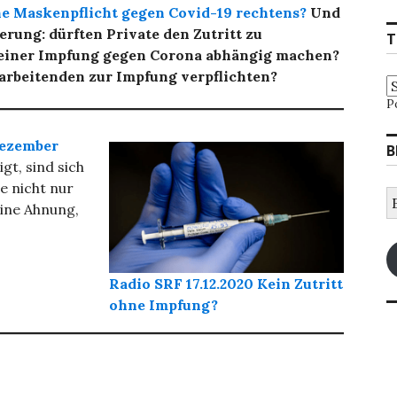
ine Maskenpflicht gegen Covid-19 rechtens?
Und
erung: dürften Private den Zutritt zu
T
 einer Impfung gegen Corona abhängig machen?
tarbeitenden zur Impfung verpflichten?
P
Dezember
B
gt, sind sich
ge nicht nur
E
keine Ahnung,
M
A
Radio SRF 17.12.2020 Kein Zutritt
ohne Impfung?