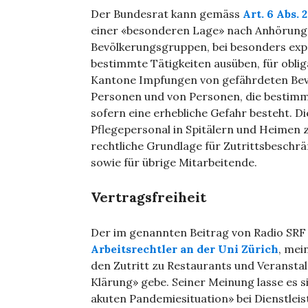
Der Bundesrat kann gemäss
Art. 6 Abs. 
einer «besonderen Lage» nach Anhörung
Bevölkerungsgruppen, bei besonders exp
bestimmte Tätigkeiten ausüben, für obli
Kantone Impfungen von gefährdeten Bev
Personen und von Personen, die bestimmte
sofern eine erhebliche Gefahr besteht. D
Pflegepersonal in Spitälern und Heimen z
rechtliche Grundlage für Zutrittsbesch
sowie für übrige Mitarbeitende.
Vertragsfreiheit
Der im genannten Beitrag von Radio SRF
Arbeitsrechtler an der Uni Zürich
, mei
den Zutritt zu Restaurants und Veranstal
Klärung» gebe. Seiner Meinung lasse es s
akuten Pandemiesituation» bei Dienstleis