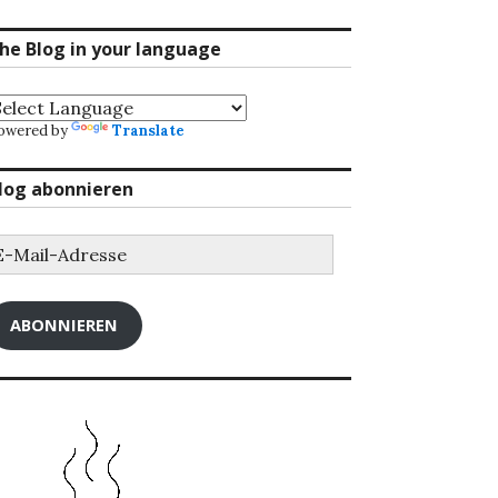
he Blog in your language
owered by
Translate
log abonnieren
-
ail-
dresse
ABONNIEREN