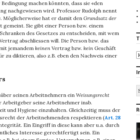
r Bedingung machen könnten, dass sie «den
fung nachgewiesen wird. Professor Rudolph nennt
e. Möglicherweise hat er damit den
Grundsatz der
 gemeint. Sie gibt einer Person bzw. einem
r Schranken des Gesetzes zu entscheiden, mit wem
T
Vertrag abschliessen will. Die Person bzw. das
, mit jemandem
keinen
Vertrag bzw.
kein
Geschäft
T
r zu diktieren, also z.B. eben den Nachweis einer
I
rs
S
na
über seinen Arbeitnehmern ein
Weisungsrecht
r Arbeitgeber seine Arbeitnehmer insb.
R
eit und Hygiene einzuhalten. Gleichzeitig muss der
tsrecht der Arbeitnehmenden respektieren (
Art. 28
tegrität. Ein Eingriff in diese kann aber u.a. durch
tliches Interesse gerechtfertigt sein. Ein