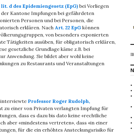
2 lit. d des Epidemiengesetz (EpG)
bei Vorliegen
 der Kantone Impfungen bei gefährdeten
onierten Personen und bei Personen, die
gatorisch erklären. Nach
Art. 22 EpG
können
ölkerungsgruppen, von besonders exponierten
 Tätigkeiten ausüben, für obligatorisch erklären,
iese gesetzliche Grundlage käme z.B. bei
Il
ur Anwendung. Sie bildet aber wohl keine
ränkungen zu Restaurants und Veranstaltungen
N
 interviewte
Professor Roger Rudolph,
nt zu einer von Privaten verlangten Impfung für
tungen, dass es dazu bis dato keine «rechtliche
ich aber «mindestens vertreten», dass «in einer
tungen, für die ein erhöhtes Ansteckungsrisiko für