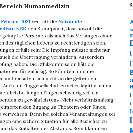
K
 Bereich Humanmedizin
 Februar 2021
vertritt die
Nationale
edizin NEK
den Standpunkt, dass sowohl die
A
I
 geimpfte Personen als auch das Verlangen einer
en des täglichen Lebens zu rechtfertigen seien.
ngen erfüllt sein: Die Impfung müsste nicht nur
H
 auch die Übertragung verhindern. Ausserdem
(
pfung haben. Die Ethikkommission hält die
uationen für zulässig. So könnten immune
 und müssten sich nicht an die geltenden
G
uch für Fluggesellschaften sei es legitim, einen
H
ntlich bei langen Flügen schwierig sei, ein
isenden zu gewährleisten». Nicht verhältnismässig
I
ngeimpften den Zugang zu Theatern oder Kinos,
(
 verwehren. Denn bei solchen Veranstaltungen sei
gen eine sichere Situation für alle Besucher zu
 und das Einhalten des Abstands. Somit könnten