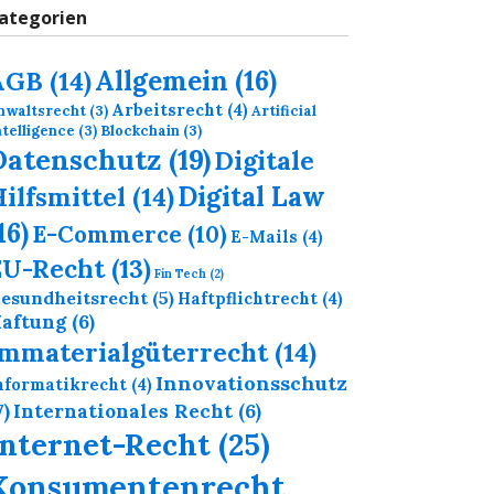
ategorien
Allgemein
(16)
AGB
(14)
Arbeitsrecht
(4)
nwaltsrecht
(3)
Artificial
ntelligence
(3)
Blockchain
(3)
Datenschutz
(19)
Digitale
Digital Law
ilfsmittel
(14)
16)
E-Commerce
(10)
E-Mails
(4)
EU-Recht
(13)
Fin Tech
(2)
esundheitsrecht
(5)
Haftpflichtrecht
(4)
aftung
(6)
Immaterialgüterrecht
(14)
Innovationsschutz
nformatikrecht
(4)
7)
Internationales Recht
(6)
Internet-Recht
(25)
Konsumentenrecht