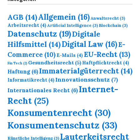
Allgemein
(16)
AGB
(14)
Anwaltsrecht
(3)
Arbeitsrecht
(4)
Artificial Intelligence
(3)
Blockchain
(3)
Datenschutz
(19)
Digitale
Digital Law
(16)
Hilfsmittel
(14)
E-
EU-Recht
(13)
Commerce
(10)
E-Mails
(4)
Gesundheitsrecht
(5)
Haftpflichtrecht
(4)
Fin Tech
(2)
Immaterialgüterrecht
(14)
Haftung
(6)
Innovationsschutz
(7)
Informatikrecht
(4)
Internet-
Internationales Recht
(6)
Recht
(25)
Konsumentenrecht
(30)
Konsumentenschutz
(33)
Lauterkeitsrecht
Künstliche Intelligenz
(3)