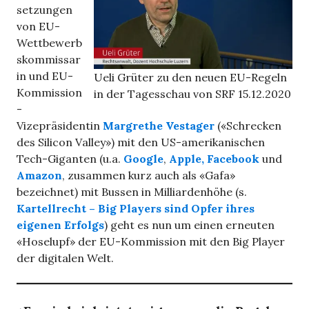
setzungen
von EU-
Wettbewerb
skommissar
in und EU-
Ueli Grüter zu den neuen EU-Regeln
Kommission
in der Tagesschau von SRF 15.12.2020
-
Vizepräsidentin
Margrethe Vestager
(«Schrecken
des Silicon Valley») mit den US-amerikanischen
Tech-Giganten (u.a.
Google
,
Apple,
Facebook
und
Amazon
, zusammen kurz auch als «Gafa»
bezeichnet) mit Bussen in Milliardenhöhe (s.
Kartellrecht – Big Players sind Opfer ihres
eigenen Erfolgs
) geht es nun um einen erneuten
«Hoselupf» der EU-Kommission mit den Big Player
der digitalen Welt.