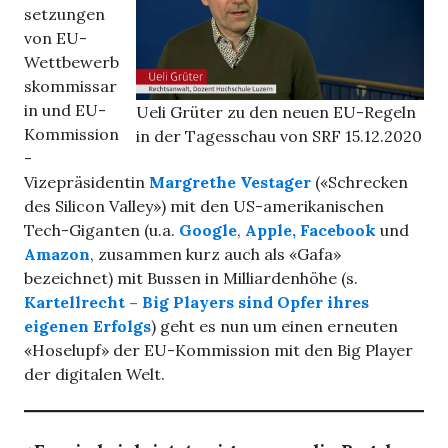
setzungen
von EU-
Wettbewerb
skommissar
in und EU-
Ueli Grüter zu den neuen EU-Regeln
Kommission
in der Tagesschau von SRF 15.12.2020
-
Vizepräsidentin
Margrethe Vestager
(«Schrecken
des Silicon Valley») mit den US-amerikanischen
Tech-Giganten (u.a.
Google
,
Apple,
Facebook
und
Amazon
, zusammen kurz auch als «Gafa»
bezeichnet) mit Bussen in Milliardenhöhe (s.
Kartellrecht – Big Players sind Opfer ihres
eigenen Erfolgs
) geht es nun um einen erneuten
«Hoselupf» der EU-Kommission mit den Big Player
der digitalen Welt.