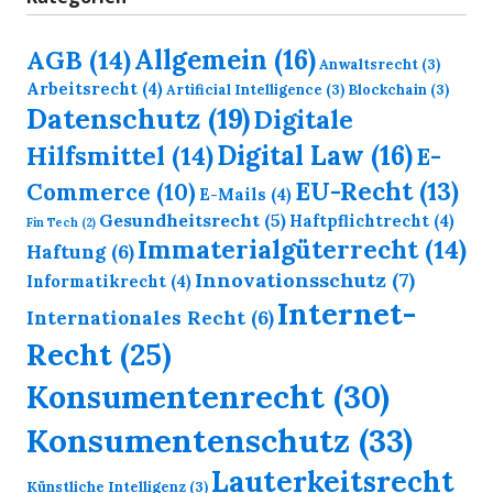
Allgemein
(16)
AGB
(14)
Anwaltsrecht
(3)
Arbeitsrecht
(4)
Artificial Intelligence
(3)
Blockchain
(3)
Datenschutz
(19)
Digitale
Digital Law
(16)
Hilfsmittel
(14)
E-
EU-Recht
(13)
Commerce
(10)
E-Mails
(4)
Gesundheitsrecht
(5)
Haftpflichtrecht
(4)
Fin Tech
(2)
Immaterialgüterrecht
(14)
Haftung
(6)
Innovationsschutz
(7)
Informatikrecht
(4)
Internet-
Internationales Recht
(6)
Recht
(25)
Konsumentenrecht
(30)
Konsumentenschutz
(33)
Lauterkeitsrecht
Künstliche Intelligenz
(3)