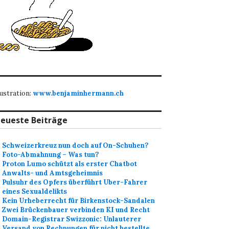
lustration:
www.benjaminhermann.ch
eueste Beiträge
Schweizerkreuz nun doch auf On-Schuhen?
Foto-Abmahnung – Was tun?
Proton Lumo schützt als erster Chatbot
Anwalts- und Amtsgeheimnis
Pulsuhr des Opfers überführt Uber-Fahrer
eines Sexualdelikts
Kein Urheberrecht für Birkenstock-Sandalen
Zwei Brückenbauer verbinden KI und Recht
Domain-Registrar Swizzonic: Unlauterer
Versand von Rechnungen für nicht bestellte