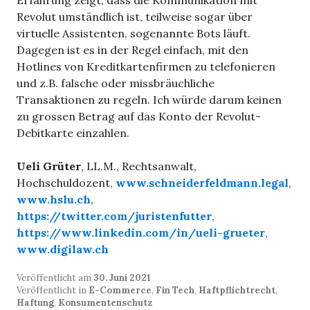
Erfahrung zeigt, dass die Kommunikation mit
Revolut umständlich ist, teilweise sogar über
virtuelle Assistenten, sogenannte Bots läuft.
Dagegen ist es in der Regel einfach, mit den
Hotlines von Kreditkartenfirmen zu telefonieren
und z.B. falsche oder missbräuchliche
Transaktionen zu regeln. Ich würde darum keinen
zu grossen Betrag auf das Konto der Revolut-
Debitkarte einzahlen.
Ueli Grüter
, LL.M., Rechtsanwalt,
Hochschuldozent,
www.schneiderfeldmann.legal
,
www.hslu.ch
,
https://twitter.com/juristenfutter
,
https://www.linkedin.com/in/ueli-grueter
,
www.digilaw.ch
Veröffentlicht am
30. Juni 2021
Veröffentlicht in
E-Commerce
,
Fin Tech
,
Haftpflichtrecht
,
Haftung
,
Konsumentenschutz