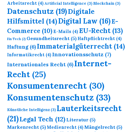
Arbeitsrecht
(4)
Artificial Intelligence
(3)
Blockchain
(3)
Datenschutz
(19)
Digitale
Digital Law
(16)
Hilfsmittel
(14)
E-
EU-Recht
(13)
Commerce
(10)
E-Mails
(4)
Gesundheitsrecht
(5)
Haftpflichtrecht
(4)
Fin Tech
(2)
Immaterialgüterrecht
(14)
Haftung
(6)
Innovationsschutz
(7)
Informatikrecht
(4)
Internet-
Internationales Recht
(6)
Recht
(25)
Konsumentenrecht
(30)
Konsumentenschutz
(33)
Lauterkeitsrecht
Künstliche Intelligenz
(3)
(21)
Legal Tech
(12)
Literatur
(5)
Markenrecht
(5)
Mängelrecht
(5)
Medienrecht
(4)