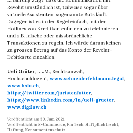
Erfahrung zeigt, dass die Kommunikation mit
Revolut umständlich ist, teilweise sogar über
virtuelle Assistenten, sogenannte Bots läuft.
Dagegen ist es in der Regel einfach, mit den
Hotlines von Kreditkartenfirmen zu telefonieren
und z.B. falsche oder missbräuchliche
Transaktionen zu regeln. Ich würde darum keinen
zu grossen Betrag auf das Konto der Revolut-
Debitkarte einzahlen.
Ueli Grüter
, LL.M., Rechtsanwalt,
Hochschuldozent,
www.schneiderfeldmann.legal
,
www.hslu.ch
,
https://twitter.com/juristenfutter
,
https://www.linkedin.com/in/ueli-grueter
,
www.digilaw.ch
Veröffentlicht am
30. Juni 2021
Veröffentlicht in
E-Commerce
,
Fin Tech
,
Haftpflichtrecht
,
Haftung
,
Konsumentenschutz