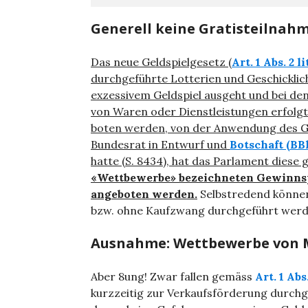
Generell keine Gratisteilna
Das neue Geldspielgesetz (
Art. 1 Abs. 2 l
durch­geführte Lotterien und Geschicklich
exzessivem Geldspiel ausgeht und bei den
von Waren oder Dienstleistungen erfolg
boten werden, von der Anwendung des Ge
Bundesrat in Entwurf und
Botschaft (BB
hatte (S. 8434), hat das Parlament diese 
«Wettbewerbe» bezeichneten Gewinnsp
angeboten werden.
Selbstredend können
bzw. ohne Kaufzwang durchgeführt werd
Ausnahme: Wettbewerbe von
Aber 8ung! Zwar fallen gemäss
Art. 1 Abs
kurzzeitig zur Verkaufsförderung durch­g