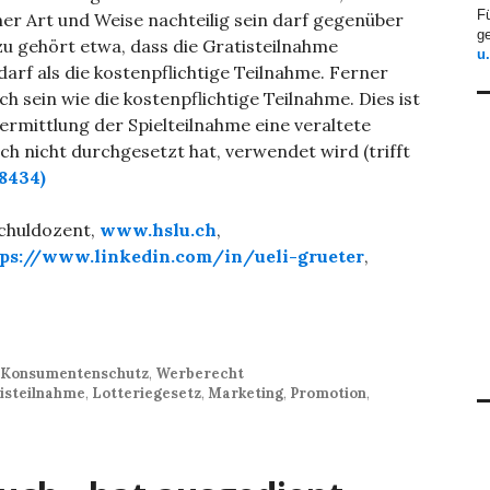
F
ner Art und Weise nachteilig sein darf gegenüber
ge
zu gehört etwa, dass die Gratisteilnahme
u
 darf als die kostenpflichtige Teilnahme. Ferner
ch sein wie die kostenpflichtige Teilnahme. Dies ist
ermittlung der Spielteilnahme eine veraltete
ch nicht durchgesetzt hat, verwendet wird (trifft
 8434)
schuldozent,
www.hslu.ch
,
tps://www.linkedin.com/in/ueli-grueter
,
Konsumentenschutz
,
Werberecht
isteilnahme
,
Lotteriegesetz
,
Marketing
,
Promotion
,