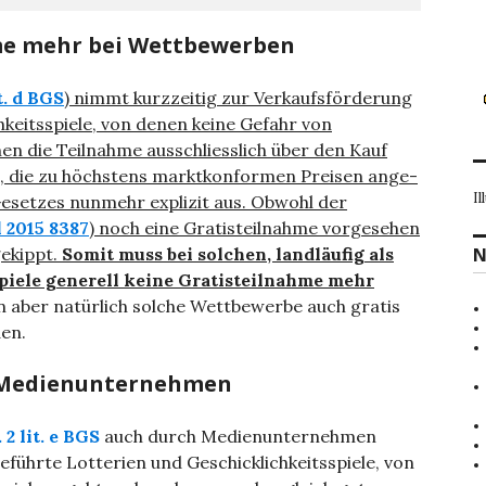
hme mehr bei Wettbewerben
it. d BGS
) nimmt kurzzeitig zur Ver­kaufsförderung
­keitsspiele, von denen keine Gefahr von
en die Teilnahme ausschliesslich über den Kauf
t, die zu höchstens marktkonformen Preisen ange­
Il
setzes nunmehr explizit aus. Obwohl der
l 2015 8387
) noch eine Gratisteilnahme vorgesehen
gekippt.
Somit muss bei solchen, landläufig als
N
iele generell keine Gratisteilnahme mehr
 aber natürlich solche Wettbewerbe auch gratis
en.
 Medienunternehmen
. 2 lit. e BGS
auch durch Medienunternehmen
eführte Lotterien und Geschicklichkeitsspiele, von