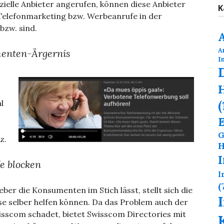
lle Anbieter angerufen, können diese Anbieter
K
 Telefonmarketing bzw. Werbeanrufe in der
bzw. sind.
A
menten-Ärgernis
I
H
(
l
G
z.
H
e blocken
I
(
er die Konsumenten im Stich lässt, stellt sich die
ese selber helfen können. Da das Problem auch der
isscom schadet, bietet Swisscom Directories mit