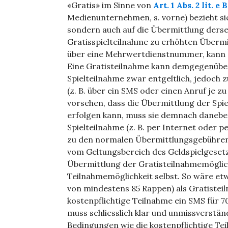
«Gratis» im Sinne von
Art. 1 Abs. 2 lit. e
Medienunternehmen, s. vorne) bezieht sich
sondern auch auf die Übermittlung ders
Gratisspielteilnahme zu erhöhten Übermi
über eine Mehrwertdienstnummer, kann e
Eine Gratisteilnahme kann demgegenüber
Spielteilnahme zwar entgeltlich, jedoch
(z. B. über ein SMS oder einen Anruf je zu
vorsehen, dass die Übermittlung der Sp
erfolgen kann, muss sie demnach daneben
Spielteilnahme (z. B. per Internet oder 
zu den normalen Übermittlungsgebühren a
vom Geltungsbereich des Geldspielgesetze
Übermittlung der Gratisteilnahmemöglichk
Teilnahmemöglichkeit selbst. So wäre e
von mindestens 85 Rappen) als Gratisteil
kostenpflichtige Teilnahme ein SMS für 
muss schliesslich klar und unmissverstä
Bedingungen wie die kostenpflichtige Tei