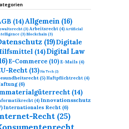
ategorien
Allgemein
(16)
AGB
(14)
Arbeitsrecht
(4)
nwaltsrecht
(3)
Artificial
ntelligence
(3)
Blockchain
(3)
Datenschutz
(19)
Digitale
Digital Law
ilfsmittel
(14)
16)
E-Commerce
(10)
E-Mails
(4)
EU-Recht
(13)
Fin Tech
(2)
esundheitsrecht
(5)
Haftpflichtrecht
(4)
aftung
(6)
Immaterialgüterrecht
(14)
Innovationsschutz
nformatikrecht
(4)
7)
Internationales Recht
(6)
Internet-Recht
(25)
Konsumentenrecht