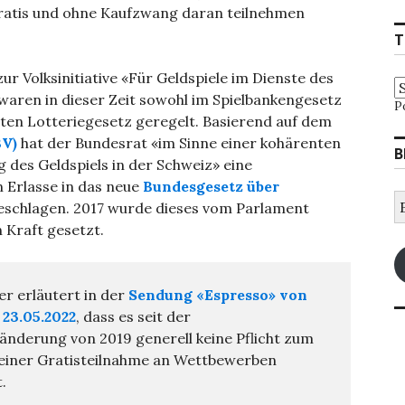
gratis und ohne Kaufzwang daran teilnehmen
T
r Volksinitiative «Für Geldspiele im Dienste des
ren in dieser Zeit sowohl im Spielbankengesetz
P
nten Lotteriegesetz geregelt. Basierend auf dem
BV)
hat der Bundesrat «im Sinne einer kohärenten
B
des Geldspiels in der Schweiz» eine
Erlasse in das neue
Bundesgesetz über
E
schlagen. 2017 wurde dieses vom Parlament
M
Kraft gesetzt.
A
er erläutert in der
Sendung «Espresso» von
23.05.2022
, dass es seit der
änderung von 2019 generell keine Pflicht zum
einer Gratisteilnahme an Wettbewerben
.