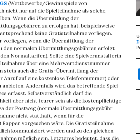
 BGS
(Wettbewerbe/Gewinnspiele von
 nicht nur auf die Spielteilnahme als solche,
elben. Wenn die Übermittlung der
ttlungsgebühren zu erfolgen hat, beispielsweise
ntsprechend keine Gratisteilnahme vorliegen.
U
 vorliegen, wenn die Übermittlung der
D
 zu den normalen Übermittlungsgebühren erfolgt
P
 den Normaltarifen). Sollte eine Spielveranstalterin
ielteilnahme über eine Mehrwertdienstnummer
L
 stets auch die Gratis-Übermittlung der
per Anruf auf eine kostenlose Telefonnummer) oder
nbieten. Andernfalls wird das betreffende Spiel
s erfasst. Selbstverständlich darf die
eit aber nicht teurer sein als die kostenpflichtige
twa der Postweg (normale Übermittlungsgebühr
nahme nicht statthaft, wenn für die
70 Rappen vorgesehen wäre. Die Gratisteilnahme
ndlich kommuniziert werden und zu den gleichen
lnahme möglich sein. Letzteres bedeutet, dass die