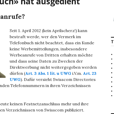
uch» hat ausgedient
eanrufe?
Seit 1. April 2012 (kein Aprilscherz!) kann
bestraft werde, wer den Vermerk im
T
Telefonbuch nicht beachtet, dass ein Kunde
keine Werbemitteilungen, insbesondere
Werbeanrufe von Dritten erhalten möchte
und dass seine Daten zu Zwecken der
Direktwerbung nicht weitergegeben werden
dürfen (
Art. 3 Abs. 1 lit. u UWG
i.V.m.
Art. 23
UWG
). Dafür versieht Swisscom Directories
enden Telefonnummern in ihren Verzeichnissen
 Leute keinen Festnetzanschluss mehr und ihre
n Verzeichnissen von Swisscom publiziert.