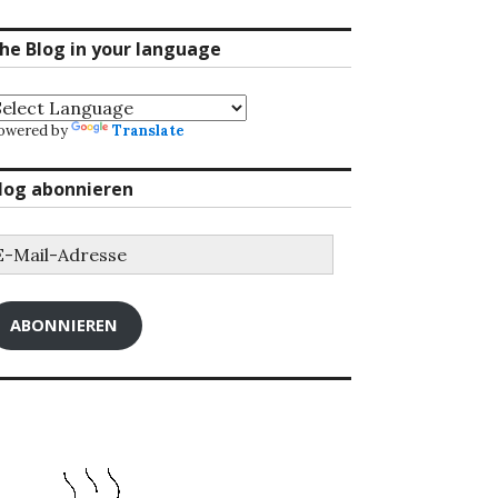
he Blog in your language
owered by
Translate
log abonnieren
-
ail-
dresse
ABONNIEREN