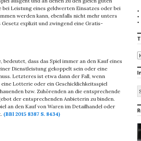
spiel ausgeht und an denen zu den gleich guten
bei Leistung eines geldwerten Einsatzes oder bei
ommen werden kann, ebenfalls nicht mehr unters
s Gesetz explizit und zwingend eine Gratis-
T
T
 bedeutet, dass das Spiel immer an den Kauf eines
ner Dienstleistung gekoppelt sein oder eine
I
s. Letzteres ist etwa dann der Fall, wenn
ne Lotterie oder ein Geschicklichkeitsspiel
S
uschauenden bzw. Zuhörenden an die entsprechende
na
bot der entsprechenden Anbieterin zu binden.
piel an den Kauf von Waren im Detailhandel oder
R
t.
(BBl 2015 8387 S. 8434)