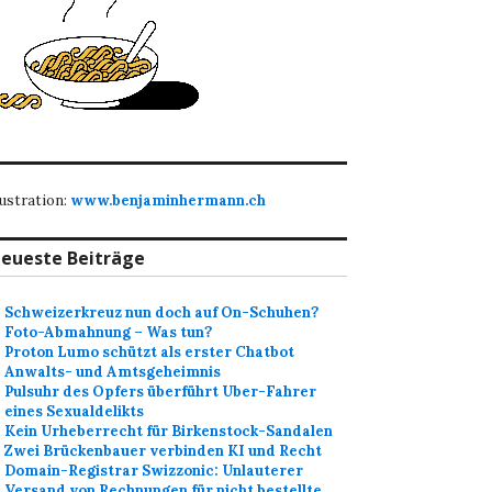
lustration:
www.benjaminhermann.ch
eueste Beiträge
Schweizerkreuz nun doch auf On-Schuhen?
Foto-Abmahnung – Was tun?
Proton Lumo schützt als erster Chatbot
Anwalts- und Amtsgeheimnis
Pulsuhr des Opfers überführt Uber-Fahrer
eines Sexualdelikts
Kein Urheberrecht für Birkenstock-Sandalen
Zwei Brückenbauer verbinden KI und Recht
Domain-Registrar Swizzonic: Unlauterer
Versand von Rechnungen für nicht bestellte