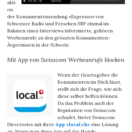
akti
on
der Konsumentensendung «Espresso» von
Schweizer Radio und Fersehen SRF einmal im
Rahmen eines Interviews informierte, gehören
Werbeanrufe zu den grössten Konsumenten-
Ärgernissen in der Schweiz.
Mit App von Swisscom Werbeanrufe blocken
Wenn der Gesetzgeber die
Konsumenten im Stich lässt,
stellt sich die Frage, wie sich
diese selber helfen können.
Da das Problem auch der
Reputation von Swisscom
schadet, bietet Swisscom
Directories mit ihrer
App «local.ch»
eine Lösung
an. Wenn man diese App auf das Handy