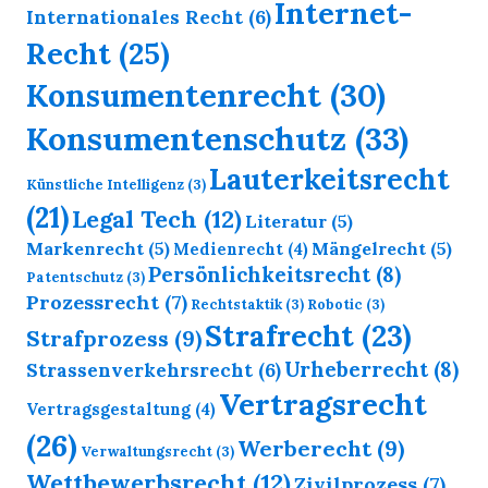
Internet-
Internationales Recht
(6)
Recht
(25)
Konsumentenrecht
(30)
Konsumentenschutz
(33)
Lauterkeitsrecht
Künstliche Intelligenz
(3)
(21)
Legal Tech
(12)
Literatur
(5)
Markenrecht
(5)
Mängelrecht
(5)
Medienrecht
(4)
Persönlichkeitsrecht
(8)
Patentschutz
(3)
Prozessrecht
(7)
Rechtstaktik
(3)
Robotic
(3)
Strafrecht
(23)
Strafprozess
(9)
Urheberrecht
(8)
Strassenverkehrsrecht
(6)
Vertragsrecht
Vertragsgestaltung
(4)
(26)
Werberecht
(9)
Verwaltungsrecht
(3)
Wettbewerbsrecht
(12)
Zivilprozess
(7)