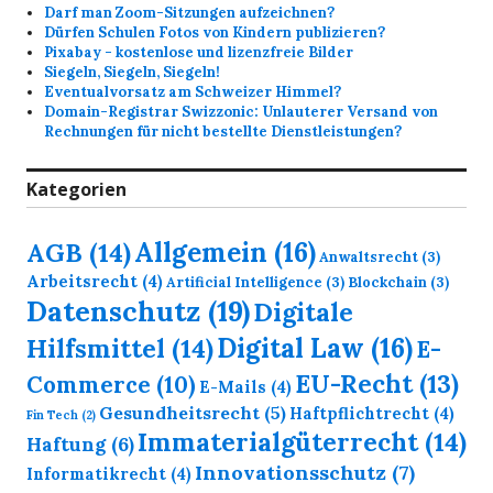
Darf man Zoom-Sitzungen aufzeichnen?
Dürfen Schulen Fotos von Kindern publizieren?
Pixabay - kostenlose und lizenzfreie Bilder
Siegeln, Siegeln, Siegeln!
Eventualvorsatz am Schweizer Himmel?
Domain-Registrar Swizzonic: Unlauterer Versand von
Rechnungen für nicht bestellte Dienstleistungen?
Kategorien
Allgemein
(16)
AGB
(14)
Anwaltsrecht
(3)
Arbeitsrecht
(4)
Artificial Intelligence
(3)
Blockchain
(3)
Datenschutz
(19)
Digitale
Digital Law
(16)
Hilfsmittel
(14)
E-
EU-Recht
(13)
Commerce
(10)
E-Mails
(4)
Gesundheitsrecht
(5)
Haftpflichtrecht
(4)
Fin Tech
(2)
Immaterialgüterrecht
(14)
Haftung
(6)
Innovationsschutz
(7)
Informatikrecht
(4)