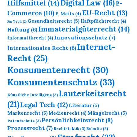
Digital Law
(16)
Hilfsmittel
(14)
E-
EU-Recht
(13)
Commerce
(10)
E-Mails
(4)
Gesundheitsrecht
(5)
Haftpflichtrecht
(4)
Fin Tech
(2)
Immaterialgüterrecht
(14)
Haftung
(6)
Innovationsschutz
(7)
Informatikrecht
(4)
Internet-
Internationales Recht
(6)
Recht
(25)
Konsumentenrecht
(30)
Konsumentenschutz
(33)
Lauterkeitsrecht
Künstliche Intelligenz
(3)
(21)
Legal Tech
(12)
Literatur
(5)
Markenrecht
(5)
Mängelrecht
(5)
Medienrecht
(4)
Persönlichkeitsrecht
(8)
Patentschutz
(3)
Prozessrecht
(7)
Rechtstaktik
(3)
Robotic
(3)