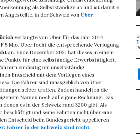
erkennung als Selbstständige ab und ist damit e
n Angestellte, in der Schweiz von
Uber
U
Zürich
verlangte von Uber für das Jahr 2014
D
HF 5 Mio. Uber focht die entsprechende Verfügung
P
cht
an. Ende Dezember 2021 hat dieses in einem
ne Punkte für eine selbständige Erwerbstätigkeit,
Fahrern eindeutig um unselbständig
L
inen Entscheid mit dem Vorliegen eines
es». Die Fahrer sind massgeblich von Uber
idungen selber treffen. Zudem handelten die
n eigenem Namen noch auf eigene Rechnung. Das
on denen es in der Schweiz rund 3200 gibt. Als
er beschäftigt und seine Fahrten nicht über eine
 den Entscheid beim Bundesgericht appellieren
er: Fahrer in der Schweiz sind nicht