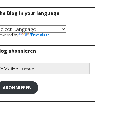
he Blog in your language
owered by
Translate
log abonnieren
-
ail-
dresse
ABONNIEREN