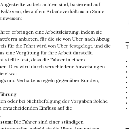
 Angestellte zu betrachten sind, basierend auf
ktoren, die auf ein Arbeitsverhältnis im Sinne
hinweisen:
hrer erbringen eine Arbeitsleistung, indem sie
attform anbieten, für die sie von Uber nach Abzug
eis für die Fahrt wird von Uber festgelegt, und die
T
s eine Vergütung für ihre Arbeit darstellt.
t stellte fest, dass die Fahrer in einem
hen. Dies wird durch verschiedene Anweisungen
ie etwa:
gs und Verhaltensregeln gegenüber Kunden,
führung
ten oder bei Nichtbefolgung der Vorgaben Solche
 entscheidenden Einfluss auf die
.
stem:
Die Fahrer sind einer ständigen
nterworfen, sobald sie die Uber-App nutzen.