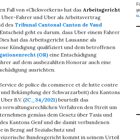
F
hen Fall von «Clickworkern» hat das
Arbeitsgericht
ge
u
 Uber-Fahrer und Uber als Arbeitsvertrag
eid des
Tribunal Cantonal Canton de Vaud
 Entscheid geht es darum, dass Uber einem Fahrer
Dies hat das Arbeitsgericht Lausanne als
tlose Kündigung qualifiziert und dem betroffenen
ligationenrecht (OR)
eine Entschädigung
rer auf dem ausbezahlten Honorar auch eine
schädigung ausrichten.
 Service de police du commerce et de lutte contre
zei und Bekämpfung der Schwarzarbeit) des Kantons
ber B.V. (
2C_34/2021
) beurteilt das
m verwaltungsrechlichen Verfahren den Streit um
unternehmen gemäss dem Gesetz über Taxis und
 des Kantons Genf und die damit verbundenen
e in Bezug auf Sozialschutz und
weizerische Bundesgericht kommt in seinem Urteil