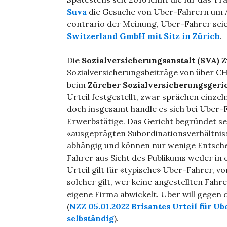
Suva
die Gesuche von Uber-Fahrern um An
contrario der Meinung, Uber-Fahrer seie
Switzerland GmbH mit Sitz in Zürich
.
Die
Sozialversicherungsanstalt (SVA) 
Sozialversicherungsbeiträge von über C
beim
Zürcher Sozialversicherungsgeri
Urteil festgestellt, zwar sprächen einzel
doch insgesamt handle es sich bei Uber-
Erwerbstätige. Das Gericht begründet se
«ausgeprägten Subordinationsverhältniss
abhängig und können nur wenige Entsche
Fahrer aus Sicht des Publikums weder i
Urteil gilt für «typische» Uber-Fahrer, v
solcher gilt, wer keine angestellten Fahr
eigene Firma abwickelt. Uber will gegen
(
NZZ 05.01.2022 Brisantes Urteil für Ub
selbständig
).