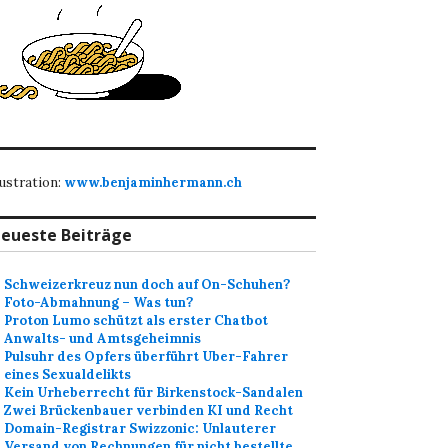
lustration:
www.benjaminhermann.ch
eueste Beiträge
Schweizerkreuz nun doch auf On-Schuhen?
Foto-Abmahnung – Was tun?
Proton Lumo schützt als erster Chatbot
Anwalts- und Amtsgeheimnis
Pulsuhr des Opfers überführt Uber-Fahrer
eines Sexualdelikts
Kein Urheberrecht für Birkenstock-Sandalen
Zwei Brückenbauer verbinden KI und Recht
Domain-Registrar Swizzonic: Unlauterer
Versand von Rechnungen für nicht bestellte