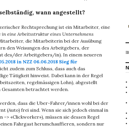
selbständig, wann angestellt?
rischer Rechtsprechung ist ein Mitarbeiter, eine
e
in eine Arbeitsstruktur eines Unternehmens
Mitarbeiter, die Mitarbeiterin bei der Ausübung
ndern den Weisungen des Arbeitgebers, der
Il
t des/der Arbeitgebers/in). In einem neueren
.2018 in NZZ 06.06.2018 Sieg für
N
cht zudem zum Schluss, dass auch das
dige Tätigkeit hinweist. Dabei kann in der Regel
Arbeitszeiten, regelmässigen Lohn), abgestellt
im Gesamten betrachtet werden.
 werden, dass die Uber-Fahrer/innen wohl bei der
t (Auto) frei sind. Wenn sie sich jedoch einmal in
n –> «Clickworker»), müssen sie dessen Regel
d einen Fahrgast herumchauffieren, sondern nur