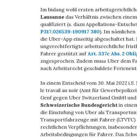
Im bislang wohl ersten arbeitsgerichtlic
Lausanne
das Verhältnis zwischen einem
qualifiziert (s. dazu Appellations-Entsch
P317.026539-190917 380
). Im nämlichen
die Uber-App einseitig abgeschaltet hat. 
ungerechtfertigte arbeitsrechtliche fris
Fahrer gestützt auf
Art. 337c Abs. 2 Ob
zugesprochen. Zudem muss Uber dem Fah
nach Arbeitsrecht geschuldete Ferienent
In einem Entscheid vom 30. Mai 2022 i.S.
le travail au noir (Amt für Gewerbepoli
Genf gegen Uber Switzerland GmbH und U
Schweizerische Bundesgericht
in eine
die Einstufung von Uber als Transport
Transportfahrzeuge mit Fahrer (LTVTC)
rechtlichen Verpflichtungen, insbesonder
Arbeitsbedingungen für Fahrer. Das Sch