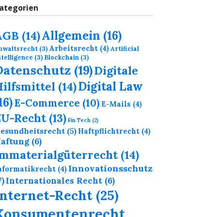
ategorien
Allgemein
(16)
AGB
(14)
Arbeitsrecht
(4)
nwaltsrecht
(3)
Artificial
ntelligence
(3)
Blockchain
(3)
Datenschutz
(19)
Digitale
Digital Law
ilfsmittel
(14)
16)
E-Commerce
(10)
E-Mails
(4)
EU-Recht
(13)
Fin Tech
(2)
esundheitsrecht
(5)
Haftpflichtrecht
(4)
aftung
(6)
Immaterialgüterrecht
(14)
Innovationsschutz
nformatikrecht
(4)
7)
Internationales Recht
(6)
Internet-Recht
(25)
Konsumentenrecht