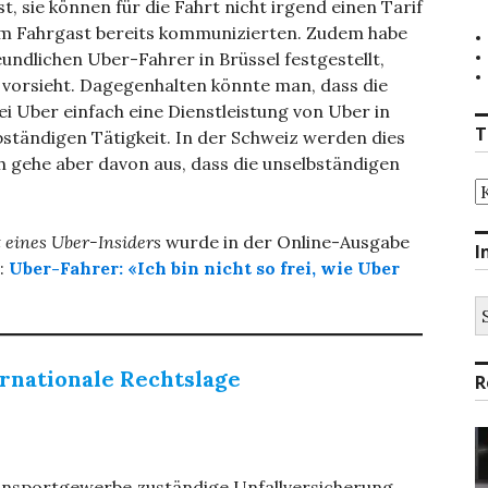
st, sie können für die Fahrt nicht irgend einen Tarif
m Fahrgast bereits kommunizierten. Zudem habe
eundlichen Uber-Fahrer in Brüssel festgestellt,
 vorsieht. Dagegenhalten könnte man, dass die
 Uber einfach eine Dienstleistung von Uber in
T
ständigen Tätigkeit. In der Schweiz werden dies
ch gehe aber davon aus, dass die unselbständigen
T
 eines Uber-Insiders
wurde in der Online-Ausgabe
I
t:
Uber-Fahrer: «Ich bin nicht so frei, wie Uber
S
na
ernationale Rechtslage
R
Transportgewerbe zuständige Unfallversicherung