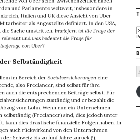
eitende von Uber seien. Zwischenzeitlich haben
rden und Parlamente weltweit, insbesondere in
T
nkreich, Italien und UK diese Ansicht von Uber
tarbeiter als Angestellte definiert. In den USA,
t die Sache umstritten.
Inwiefern ist die Frage der
P
relevant und was bedeutet die Frage für
dasjenige von Uber?
B
der Selbständigkeit
E
M
allem im Bereich der
Sozialversicherungen
eine
A
ende, also Freelancer, sind selbst für ihre
en auch die entsprechenden Beiträge selbst. Für
ozialversicherungen zuständig und er bezahlt die
em Abzug vom Lohn. Wenn nun ein Unternehmen
 selbständig (Freelancer) sind, dies jedoch unter
t, kann dies drastische finanzielle Folgen haben. In
ungen auch rückwirkend von den Unternehmen
der Schweiz bis zu fünf Jahre zurück (!).