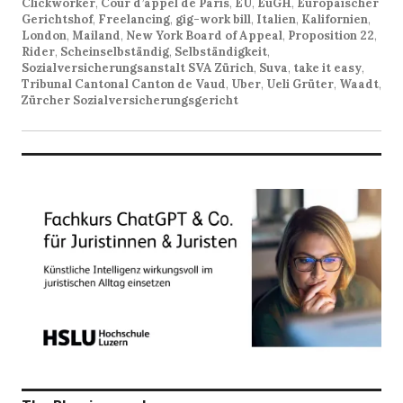
Clickworker
,
Cour d’appel de Paris
,
EU
,
EuGH
,
Europäischer
Gerichtshof
,
Freelancing
,
gig-work bill
,
Italien
,
Kalifornien
,
London
,
Mailand
,
New York Board of Appeal
,
Proposition 22
,
Rider
,
Scheinselbständig
,
Selbständigkeit
,
Sozialversicherungsanstalt SVA Zürich
,
Suva
,
take it easy
,
Tribunal Cantonal Canton de Vaud
,
Uber
,
Ueli Grüter
,
Waadt
,
Zürcher Sozialversicherungsgericht