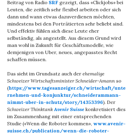
Beitrag von Radio
SRF
gezeigt, dass «Clickjobs» bei
Leuten, die zeitlich sehr flexibel arbeiten oder sich
dann und wann etwas dazuverdienen möchten,
mindestens bei den Porträtierten sehr beliebt sind.
Und effektiv fühlen sich diese Leute eher
selbständig, als angestellt. Aus diesem Grund wird
man wohl in Zukunft für Geschäftsmodelle, wie
demjenigen von Uber, neues, angepasstes Recht
schaffen müssen.
Das sieht im Grundsatz auch der
ehemalige
Schweizer Wirtschaftsminister Schneider-Amann
so
(
https://www.tagesanzeiger.ch/wirtschaft/unte
rnehmen-und-konjunktur/schneiderammann-
nimmt-uber-in-schutz/story/14353396
). Der
Schweizer Thinktank
Avenir Suisse
konkretisiert dies
im Zusammenhang mit einer entsprechenden
Studie («Wenn die Roboter kommen»,
www.avenir-
suisse.ch/publication/wenn-die-roboter-