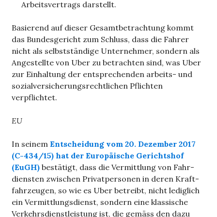
Arbeitsvertrags darstellt.
Basierend auf dieser Gesamtbetrachtung kommt
das Bundesgericht zum Schluss, dass die Fahrer
nicht als selbstständige Unternehmer, sondern als
Angestellte von Uber zu betrachten sind, was Uber
zur Einhaltung der entsprechenden arbeits- und
sozialversicherungsrechtlichen Pflichten
verpflichtet.
EU
In sei­nem
Entscheidung vom 20. Dezem­ber 2017
(C-434/​15) hat der
Euro­päi­sche Gerichts­hof
(EuGH)
bestä­tigt, dass die Ver­mitt­lung von Fahr­
diens­ten zwi­schen Pri­vat­per­so­nen in deren Kraft­
fahr­zeu­gen, so wie es Uber betreibt, nicht ledig­lich
ein Ver­mitt­lungs­dienst, son­dern eine klas­si­sche
Ver­kehrs­dienst­leis­tung ist, die gemäss den dazu