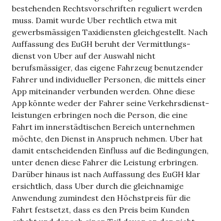
beste­hen­den Rechtsvorschriften regu­liert wer­den
muss. Damit wurde Uber recht­lich etwa mit
gewerbsmässigen Taxi­diens­ten gleich­ge­stellt. Nach
Auf­fas­sung des EuGH beruht der Ver­mitt­lungs­
dienst von Uber auf der Aus­wahl nicht
berufsmässiger, das eigene Fahr­zeug benut­zen­der
Fah­rer und indi­vi­du­el­ler Per­so­nen, die mit­tels einer
App mit­ein­an­der ver­bun­den wer­den. Ohne diese
App könnte weder der Fah­rer seine Ver­kehrs­dienst­
leis­tun­gen erbrin­gen noch die Per­son, die eine
Fahrt im inner­städ­ti­schen Bereich unter­neh­men
möchte, den Dienst in Anspruch neh­men. Uber hat
damit ent­schei­den­den Ein­fluss auf die Bedin­gun­gen,
unter denen diese Fah­rer die Leis­tung erbrin­gen.
Dar­über hin­aus ist nach Auf­fas­sung des EuGH klar
ersicht­lich, dass Uber durch die gleich­na­mige
Anwen­dung zumin­dest den Höchst­preis für die
Fahrt fest­setzt, dass es den Preis beim Kun­den