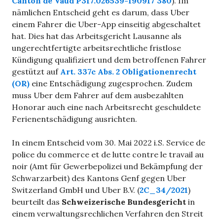
Canton de Vaud P317.026539-190917 380
). Im
nämlichen Entscheid geht es darum, dass Uber
einem Fahrer die Uber-App einseitig abgeschaltet
hat. Dies hat das Arbeitsgericht Lausanne als
ungerechtfertigte arbeitsrechtliche fristlose
Kündigung qualifiziert und dem betroffenen Fahrer
gestützt auf
Art. 337c Abs. 2 Obligationenrecht
(OR)
eine Entschädigung zugesprochen. Zudem
muss Uber dem Fahrer auf dem ausbezahlten
Honorar auch eine nach Arbeitsrecht geschuldete
Ferienentschädigung ausrichten.
In einem Entscheid vom 30. Mai 2022 i.S. Service de
police du commerce et de lutte contre le travail au
noir (Amt für Gewerbepolizei und Bekämpfung der
Schwarzarbeit) des Kantons Genf gegen Uber
Switzerland GmbH und Uber B.V. (
2C_34/2021
)
beurteilt das
Schweizerische Bundesgericht
in
einem verwaltungsrechlichen Verfahren den Streit