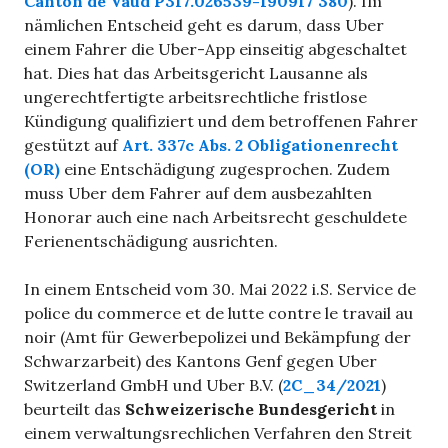
Canton de Vaud P317.026539-190917 380
). Im
nämlichen Entscheid geht es darum, dass Uber
einem Fahrer die Uber-App einseitig abgeschaltet
hat. Dies hat das Arbeitsgericht Lausanne als
ungerechtfertigte arbeitsrechtliche fristlose
Kündigung qualifiziert und dem betroffenen Fahrer
gestützt auf
Art. 337c Abs. 2 Obligationenrecht
(OR)
eine Entschädigung zugesprochen. Zudem
muss Uber dem Fahrer auf dem ausbezahlten
Honorar auch eine nach Arbeitsrecht geschuldete
Ferienentschädigung ausrichten.
In einem Entscheid vom 30. Mai 2022 i.S. Service de
police du commerce et de lutte contre le travail au
noir (Amt für Gewerbepolizei und Bekämpfung der
Schwarzarbeit) des Kantons Genf gegen Uber
Switzerland GmbH und Uber B.V. (
2C_34/2021
)
beurteilt das
Schweizerische Bundesgericht
in
einem verwaltungsrechlichen Verfahren den Streit