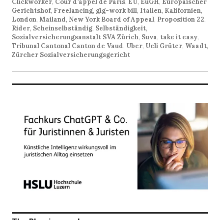
Clickworker
,
Cour d’appel de Paris
,
EU
,
EuGH
,
Europäischer
Gerichtshof
,
Freelancing
,
gig-work bill
,
Italien
,
Kalifornien
,
London
,
Mailand
,
New York Board of Appeal
,
Proposition 22
,
Rider
,
Scheinselbständig
,
Selbständigkeit
,
Sozialversicherungsanstalt SVA Zürich
,
Suva
,
take it easy
,
Tribunal Cantonal Canton de Vaud
,
Uber
,
Ueli Grüter
,
Waadt
,
Zürcher Sozialversicherungsgericht