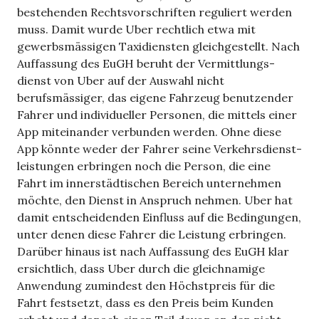
beste­hen­den Rechtsvorschriften regu­liert wer­den
muss. Damit wurde Uber recht­lich etwa mit
gewerbsmässigen Taxi­diens­ten gleich­ge­stellt. Nach
Auf­fas­sung des EuGH beruht der Ver­mitt­lungs­
dienst von Uber auf der Aus­wahl nicht
berufsmässiger, das eigene Fahr­zeug benut­zen­der
Fah­rer und indi­vi­du­el­ler Per­so­nen, die mit­tels einer
App mit­ein­an­der ver­bun­den wer­den. Ohne diese
App könnte weder der Fah­rer seine Ver­kehrs­dienst­
leis­tun­gen erbrin­gen noch die Per­son, die eine
Fahrt im inner­städ­ti­schen Bereich unter­neh­men
möchte, den Dienst in Anspruch neh­men. Uber hat
damit ent­schei­den­den Ein­fluss auf die Bedin­gun­gen,
unter denen diese Fah­rer die Leis­tung erbrin­gen.
Dar­über hin­aus ist nach Auf­fas­sung des EuGH klar
ersicht­lich, dass Uber durch die gleich­na­mige
Anwen­dung zumin­dest den Höchst­preis für die
Fahrt fest­setzt, dass es den Preis beim Kun­den