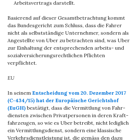
Arbeitsvertrags darstellt.
Basierend auf dieser Gesamtbetrachtung kommt
das Bundesgericht zum Schluss, dass die Fahrer
nicht als selbstständige Unternehmer, sondern als
Angestellte von Uber zu betrachten sind, was Uber
zur Einhaltung der entsprechenden arbeits- und
sozialversicherungsrechtlichen Pflichten
verpflichtet.
EU
In sei­nem
Entscheidung vom 20. Dezem­ber 2017
(C-434/​15) hat der
Euro­päi­sche Gerichts­hof
(EuGH)
bestä­tigt, dass die Ver­mitt­lung von Fahr­
diens­ten zwi­schen Pri­vat­per­so­nen in deren Kraft­
fahr­zeu­gen, so wie es Uber betreibt, nicht ledig­lich
ein Ver­mitt­lungs­dienst, son­dern eine klas­si­sche
Ver­kehrs­dienst­leis­tung ist, die gemäss den dazu