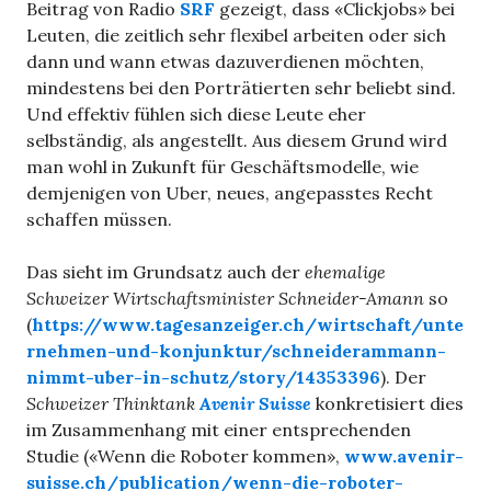
Beitrag von Radio
SRF
gezeigt, dass «Clickjobs» bei
Leuten, die zeitlich sehr flexibel arbeiten oder sich
dann und wann etwas dazuverdienen möchten,
mindestens bei den Porträtierten sehr beliebt sind.
Und effektiv fühlen sich diese Leute eher
selbständig, als angestellt. Aus diesem Grund wird
man wohl in Zukunft für Geschäftsmodelle, wie
demjenigen von Uber, neues, angepasstes Recht
schaffen müssen.
Das sieht im Grundsatz auch der
ehemalige
Schweizer Wirtschaftsminister Schneider-Amann
so
(
https://www.tagesanzeiger.ch/wirtschaft/unte
rnehmen-und-konjunktur/schneiderammann-
nimmt-uber-in-schutz/story/14353396
). Der
Schweizer Thinktank
Avenir Suisse
konkretisiert dies
im Zusammenhang mit einer entsprechenden
Studie («Wenn die Roboter kommen»,
www.avenir-
suisse.ch/publication/wenn-die-roboter-