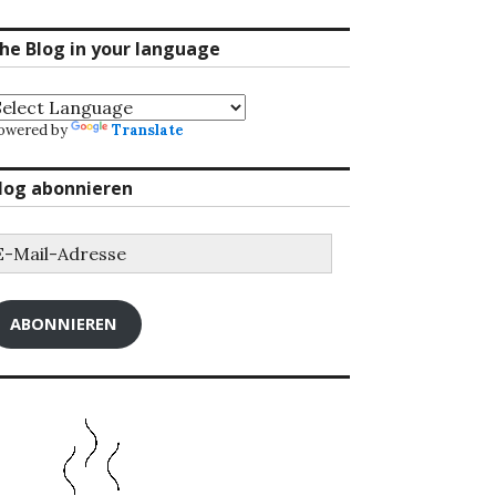
he Blog in your language
owered by
Translate
log abonnieren
-
ail-
dresse
ABONNIEREN