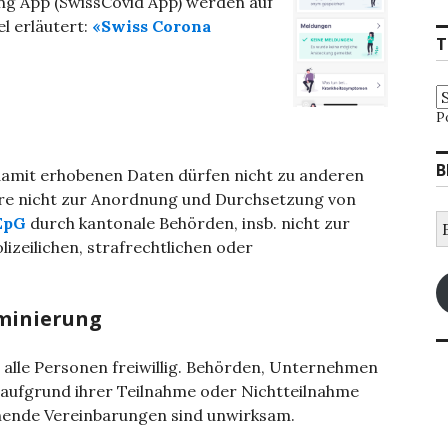
g App (SwissCovid App) werden auf
el erläutert:
«Swiss Corona
T
P
B
damit erhobenen Daten dürfen nicht zu anderen
e nicht zur Anordnung und Durchsetzung von
E
 EpG
durch kantonale Behörden, insb. nicht zur
M
izeilichen, strafrechtlichen oder
A
iminierung
 alle Personen freiwillig. Behörden, Unternehmen
 aufgrund ihrer Teilnahme oder Nichtteilnahme
hende Vereinbarungen sind unwirksam.