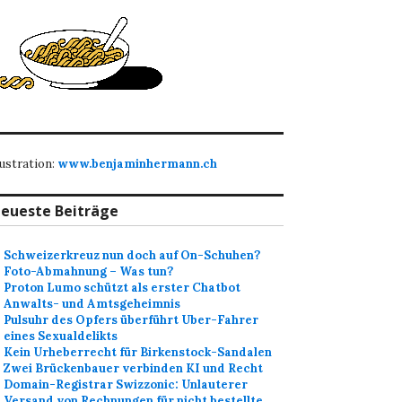
lustration:
www.benjaminhermann.ch
eueste Beiträge
Schweizerkreuz nun doch auf On-Schuhen?
Foto-Abmahnung – Was tun?
Proton Lumo schützt als erster Chatbot
Anwalts- und Amtsgeheimnis
Pulsuhr des Opfers überführt Uber-Fahrer
eines Sexualdelikts
Kein Urheberrecht für Birkenstock-Sandalen
Zwei Brückenbauer verbinden KI und Recht
Domain-Registrar Swizzonic: Unlauterer
Versand von Rechnungen für nicht bestellte