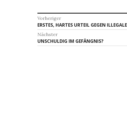
Beitragsnavigation
Vorheriger
Vorheriger
ERSTES, HARTES URTEIL GEGEN ILLEGAL
Beitrag:
Nächster
Nächster
UNSCHULDIG IM GEFÄNGNIS?
Beitrag: