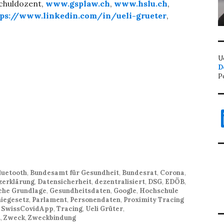
schuldozent,
www.gsplaw.ch
,
www.hslu.ch
,
tps://www.linkedin.com/in/ueli-grueter
,
U
D
P
L
luetooth
,
Bundesamt für Gesundheit
,
Bundesrat
,
Corona
,
zerklärung
,
Datensicherheit
,
dezentralisiert
,
DSG
,
EDÖB
,
iche Grundlage
,
Gesundheitsdaten
,
Google
,
Hochschule
iegesetz
,
Parlament
,
Personendaten
,
Proximity Tracing
,
SwissCovidApp
,
Tracing
,
Ueli Grüter
,
t
,
Zweck
,
Zweckbindung