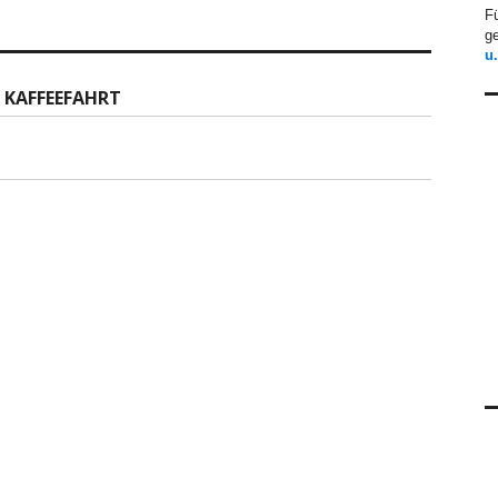
F
ge
u
E KAFFEEFAHRT