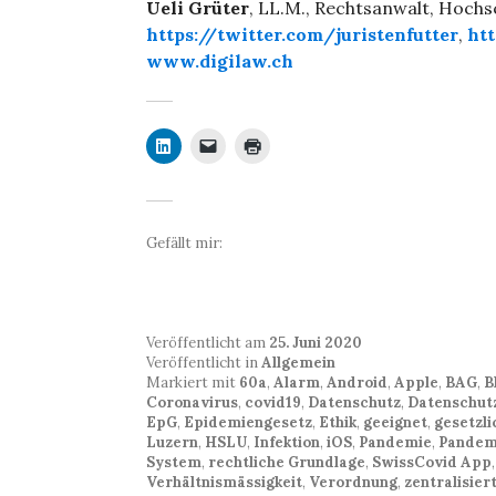
Ueli Grüter
, LL.M., Rechtsanwalt, Hoch
https://twitter.com/juristenfutter
,
ht
www.digilaw.ch
Gefällt mir:
Veröffentlicht am
25. Juni 2020
Veröffentlicht in
Allgemein
Markiert mit
60a
,
Alarm
,
Android
,
Apple
,
BAG
,
B
Coronavirus
,
covid19
,
Datenschutz
,
Datenschut
EpG
,
Epidemiengesetz
,
Ethik
,
geeignet
,
gesetzl
Luzern
,
HSLU
,
Infektion
,
iOS
,
Pandemie
,
Pandem
System
,
rechtliche Grundlage
,
SwissCovid App
Verhältnismässigkeit
,
Verordnung
,
zentralisier