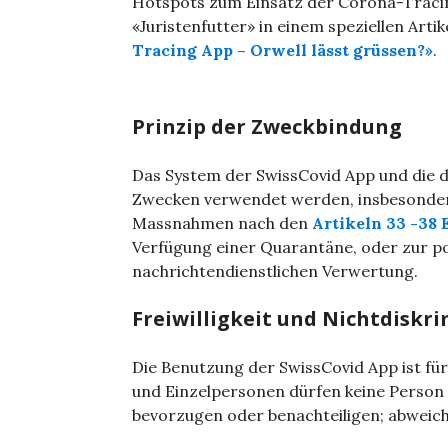
Hotspots zum Einsatz der Corona-Tracin
«Juristenfutter» in einem speziellen Artik
Tracing App – Orwell lässt grüssen?»
.
Prinzip der Zweckbindung
Das System der SwissCovid App und die 
Zwecken verwendet werden, insbesonder
Massnahmen nach den
Artikeln 33 -38
Verfügung einer Quarantäne, oder zur pol
nachrichtendienstlichen Verwertung.
Freiwilligkeit und Nichtdiskr
Die Benutzung der SwissCovid App ist für
und Einzelpersonen dürfen keine Person
bevorzugen oder benachteiligen; abweic