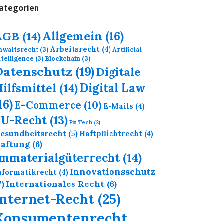
ategorien
Allgemein
(16)
AGB
(14)
Arbeitsrecht
(4)
nwaltsrecht
(3)
Artificial
ntelligence
(3)
Blockchain
(3)
Datenschutz
(19)
Digitale
Digital Law
ilfsmittel
(14)
16)
E-Commerce
(10)
E-Mails
(4)
EU-Recht
(13)
Fin Tech
(2)
esundheitsrecht
(5)
Haftpflichtrecht
(4)
aftung
(6)
Immaterialgüterrecht
(14)
Innovationsschutz
nformatikrecht
(4)
7)
Internationales Recht
(6)
Internet-Recht
(25)
Konsumentenrecht