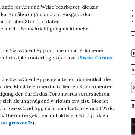
 anderer Art und Weise bearbeitet, die zur
 der Annäherungen und zur Ausgabe der
 nicht aber Standortdaten.
ie für die Benachrichtigung nicht mehr
T
s die SwissCovid App und die damit erhobenen
T
 Prinzipien unterliegen (s. dazu
«Swiss Corona
I
 die SwissCovid App einzustellen, namentlich die
S
auf den Mobiltelefonen installierten Komponenten
na
ltigung der durch das Coronavirus verursachten
r sich als ungenügend wirksam erweist. Dies ist
R
die SwissCovid App nicht mindestens von 60 % der
mal heruntergeladen und aktiviert wird (s. dazu
sst grüssen?»
).