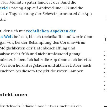
t. Nur Monate später lanciert der Bund die
ovid
Tracing App auf Android und iOS und die
össte Tageszeitung der Schweiz promoted die App
tiv.
st, der sich mit
rechtlichen Aspekten der
en Welt
befasst, bin ich technikaffin und werfe dem
T
gar vor, bei der Bekämpfung des Corona-Virus
Möglichkeiten der Datenbeschaffung und
alyse nicht früh und nicht umfassend genug
det zu haben. Ich habe die App denn auch bereits
t-Version heruntergeladen und aktiviert. Aber auch
 leuchten bei diesem Projekt die roten Lampen.
infektionen
 der Schweiz lediglich noch etwas mehr als ein