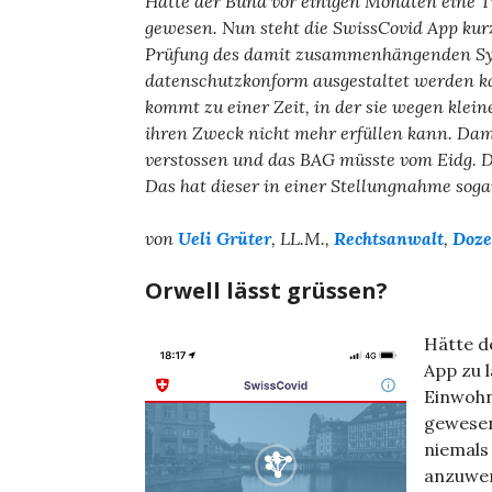
Hätte der Bund vor einigen Monaten eine Tr
gewesen. Nun steht die SwissCovid App kurz 
Prüfung des damit zusammenhängenden Syst
datenschutzkonform ausgestaltet werden kan
kommt zu einer Zeit, in der sie wegen klei
ihren Zweck nicht mehr erfüllen kann. Dam
verstossen und das BAG müsste vom Eidg. 
Das hat dieser in einer Stellungnahme sogar
von
Ueli Grüter
, LL.M.,
Rechtsanwalt
,
Doze
Orwell lässt grüssen?
Hätte d
App zu 
Einwohn
gewesen
niemals
anzuwe