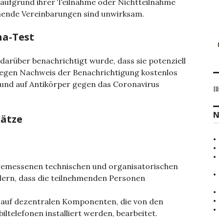
 aufgrund ihrer Teilnahme oder Nichtteilnahme
hende Vereinbarungen sind unwirksam.
na-Test
 darüber benachrichtigt wurde, dass sie potenziell
egen Nachweis der Benachrichtigung kostenlos
 und auf Antikörper gegen das Coronavirus
Il
N
sätze
ngemessenen technischen und organisatorischen
dern, dass die teilnehmenden Personen
 auf dezentralen Komponenten, die von den
ltelefonen installiert werden, bearbeitet.