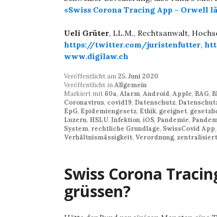
«Swiss Corona Tracing App – Orwell lä
Ueli Grüter
, LL.M., Rechtsanwalt, Hoch
https://twitter.com/juristenfutter
,
ht
www.digilaw.ch
Veröffentlicht am
25. Juni 2020
Veröffentlicht in
Allgemein
Markiert mit
60a
,
Alarm
,
Android
,
Apple
,
BAG
,
B
Coronavirus
,
covid19
,
Datenschutz
,
Datenschut
EpG
,
Epidemiengesetz
,
Ethik
,
geeignet
,
gesetzl
Luzern
,
HSLU
,
Infektion
,
iOS
,
Pandemie
,
Pandem
System
,
rechtliche Grundlage
,
SwissCovid App
Verhältnismässigkeit
,
Verordnung
,
zentralisier
Swiss Corona Tracing
grüssen?