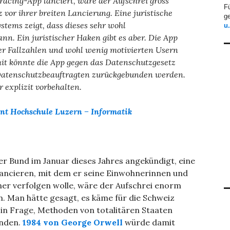
acing-App lanciert, wäre der Aufschrei gross
F
vor ihrer breiten Lancierung. Eine juristische
ge
ems zeigt, dass dieses sehr wohl
u
n. Ein juristischer Haken gibt es aber. Die App
ner Fallzahlen und wohl wenig motivierten Usern
it könnte die App gegen das Datenschutzgesetz
Datenschutzbeauftragten zurückgebunden werden.
 explizit vorbehalten.
nt
Hochschule Luzern – Informatik
er Bund im Januar dieses Jahres angekündigt, eine
lancieren, mit dem er seine Einwohnerinnen und
er verfolgen wolle, wäre der Aufschrei enorm
. Man hätte gesagt, es käme für die Schweiz
 in Frage, Methoden von totalitären Staaten
nden.
1984 von George Orwell
würde damit