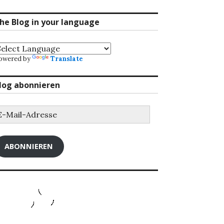
he Blog in your language
owered by
Translate
log abonnieren
-
ail-
dresse
ABONNIEREN