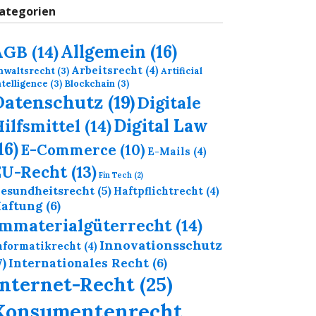
ategorien
Allgemein
(16)
AGB
(14)
Arbeitsrecht
(4)
nwaltsrecht
(3)
Artificial
ntelligence
(3)
Blockchain
(3)
Datenschutz
(19)
Digitale
Digital Law
ilfsmittel
(14)
16)
E-Commerce
(10)
E-Mails
(4)
EU-Recht
(13)
Fin Tech
(2)
esundheitsrecht
(5)
Haftpflichtrecht
(4)
aftung
(6)
Immaterialgüterrecht
(14)
Innovationsschutz
nformatikrecht
(4)
7)
Internationales Recht
(6)
Internet-Recht
(25)
Konsumentenrecht