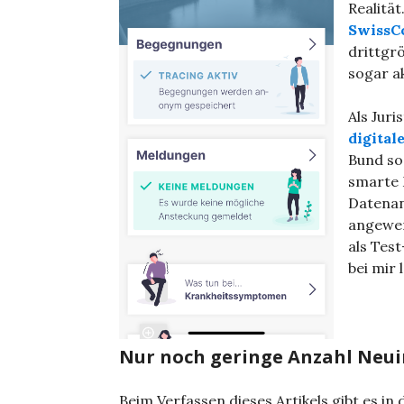
Realitä
SwissC
drittgr
sogar ak
Als Juri
digital
Bund so
smarte 
Datenan
angewen
als Tes
bei mir
Nur noch geringe Anzahl Neu
Beim Verfassen dieses Artikels gibt es in