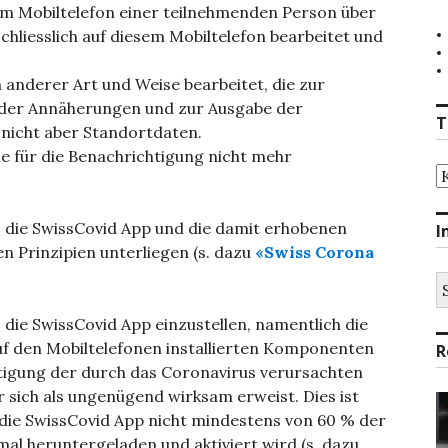
em Mobiltelefon einer teilnehmenden Person über
hliesslich auf diesem Mobiltelefon bearbeitet und
 anderer Art und Weise bearbeitet, die zur
 der Annäherungen und zur Ausgabe der
T
 nicht aber Standortdaten.
ie für die Benachrichtigung nicht mehr
T
s die SwissCovid App und die damit erhobenen
I
 Prinzipien unterliegen (s. dazu
«Swiss Corona
S
na
 die SwissCovid App einzustellen, namentlich die
auf den Mobiltelefonen installierten Komponenten
R
ltigung der durch das Coronavirus verursachten
r sich als ungenügend wirksam erweist. Dies ist
die SwissCovid App nicht mindestens von 60 % der
mal heruntergeladen und aktiviert wird (s. dazu