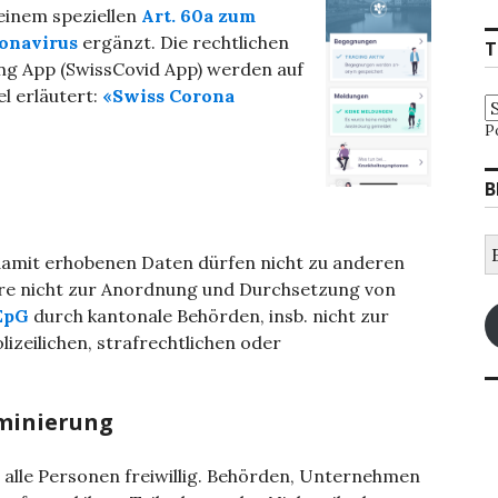
einem speziellen
Art. 60a zum
onavirus
ergänzt. Die rechtlichen
T
g App (SwissCovid App) werden auf
el erläutert:
«Swiss Corona
P
B
E
damit erhobenen Daten dürfen nicht zu anderen
M
A
e nicht zur Anordnung und Durchsetzung von
 EpG
durch kantonale Behörden, insb. nicht zur
izeilichen, strafrechtlichen oder
iminierung
 alle Personen freiwillig. Behörden, Unternehmen