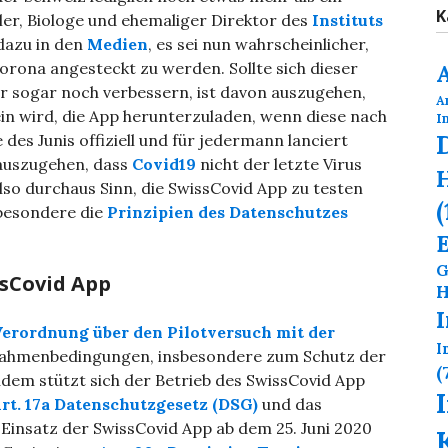
K
ler, Biologe und ehemaliger Direktor des
Instituts
 dazu in den
Medien
, es sei nun wahrscheinlicher,
Corona angesteckt zu werden. Sollte sich dieser
r sogar noch verbessern, ist davon auszugehen,
A
in wird, die App herunterzuladen, wenn diese nach
I
des Junis offiziell und für jedermann lanciert
 auszugehen, dass
Covid19
nicht der letzte Virus
H
lso durchaus Sinn, die SwissCovid App zu testen
(
sbesondere die
Prinzipien des Datenschutzes
G
ssCovid App
H
erordnung über den Pilotversuch mit der
I
 Rahmenbedingungen, insbesondere zum Schutz der
(
Zudem stützt sich der Betrieb des SwissCovid App
rt. 17a Datenschutzgesetz (DSG)
und das
n Einsatz der SwissCovid App ab dem 25. Juni 2020