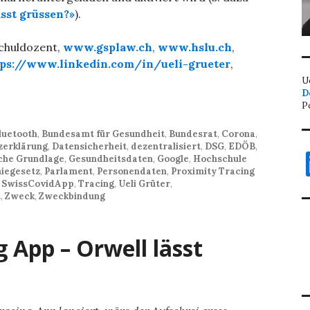
sst grüssen?»
).
schuldozent,
www.gsplaw.ch
,
www.hslu.ch
,
tps://www.linkedin.com/in/ueli-grueter
,
U
D
P
luetooth
,
Bundesamt für Gesundheit
,
Bundesrat
,
Corona
,
zerklärung
,
Datensicherheit
,
dezentralisiert
,
DSG
,
EDÖB
,
L
iche Grundlage
,
Gesundheitsdaten
,
Google
,
Hochschule
iegesetz
,
Parlament
,
Personendaten
,
Proximity Tracing
,
SwissCovidApp
,
Tracing
,
Ueli Grüter
,
t
,
Zweck
,
Zweckbindung
 App – Orwell lässt