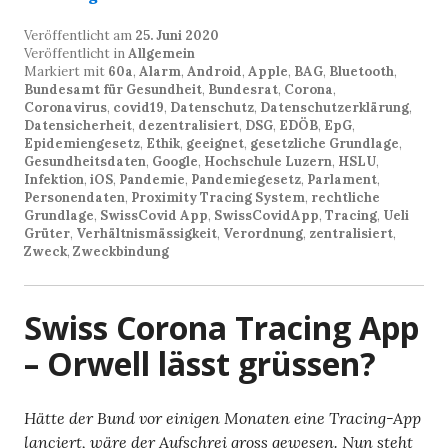
Veröffentlicht am
25. Juni 2020
Veröffentlicht in
Allgemein
Markiert mit
60a
,
Alarm
,
Android
,
Apple
,
BAG
,
Bluetooth
,
Bundesamt für Gesundheit
,
Bundesrat
,
Corona
,
Coronavirus
,
covid19
,
Datenschutz
,
Datenschutzerklärung
,
Datensicherheit
,
dezentralisiert
,
DSG
,
EDÖB
,
EpG
,
Epidemiengesetz
,
Ethik
,
geeignet
,
gesetzliche Grundlage
,
Gesundheitsdaten
,
Google
,
Hochschule Luzern
,
HSLU
,
Infektion
,
iOS
,
Pandemie
,
Pandemiegesetz
,
Parlament
,
Personendaten
,
Proximity Tracing System
,
rechtliche
Grundlage
,
SwissCovid App
,
SwissCovidApp
,
Tracing
,
Ueli
Grüter
,
Verhältnismässigkeit
,
Verordnung
,
zentralisiert
,
Zweck
,
Zweckbindung
Swiss Corona Tracing App
– Orwell lässt grüssen?
Hätte der Bund vor einigen Monaten eine Tracing-App
lanciert, wäre der Aufschrei gross gewesen. Nun steht