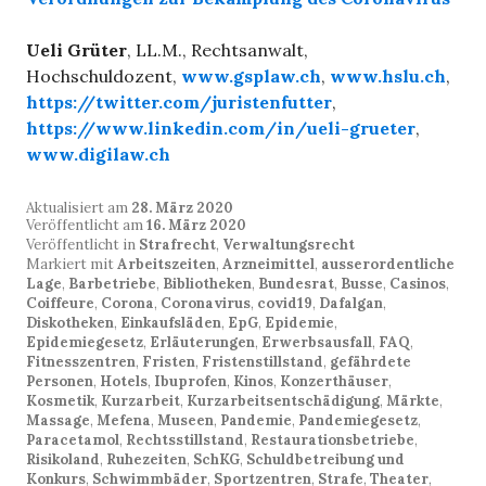
Ueli Grüter
, LL.M., Rechtsanwalt,
Hochschuldozent,
www.gsplaw.ch
,
www.hslu.ch
,
https://twitter.com/juristenfutter
,
https://www.linkedin.com/in/ueli-grueter
,
www.digilaw.ch
Aktualisiert am
28. März 2020
Veröffentlicht am
16. März 2020
Veröffentlicht in
Strafrecht
,
Verwaltungsrecht
Markiert mit
Arbeitszeiten
,
Arzneimittel
,
ausserordentliche
Lage
,
Barbetriebe
,
Bibliotheken
,
Bundesrat
,
Busse
,
Casinos
,
Coiffeure
,
Corona
,
Coronavirus
,
covid19
,
Dafalgan
,
Diskotheken
,
Einkaufsläden
,
EpG
,
Epidemie
,
Epidemiegesetz
,
Erläuterungen
,
Erwerbsausfall
,
FAQ
,
Fitnesszentren
,
Fristen
,
Fristenstillstand
,
gefährdete
Personen
,
Hotels
,
Ibuprofen
,
Kinos
,
Konzerthäuser
,
Kosmetik
,
Kurzarbeit
,
Kurzarbeitsentschädigung
,
Märkte
,
Massage
,
Mefena
,
Museen
,
Pandemie
,
Pandemiegesetz
,
Paracetamol
,
Rechtsstillstand
,
Restaurationsbetriebe
,
Risikoland
,
Ruhezeiten
,
SchKG
,
Schuldbetreibung und
Konkurs
,
Schwimmbäder
,
Sportzentren
,
Strafe
,
Theater
,