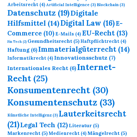
Arbeitsrecht
(4)
Artificial Intelligence
(3)
Blockchain
(3)
Datenschutz
(19)
Digitale
Digital Law
(16)
Hilfsmittel
(14)
E-
EU-Recht
(13)
Commerce
(10)
E-Mails
(4)
Gesundheitsrecht
(5)
Haftpflichtrecht
(4)
Fin Tech
(2)
Immaterialgüterrecht
(14)
Haftung
(6)
Innovationsschutz
(7)
Informatikrecht
(4)
Internet-
Internationales Recht
(6)
Recht
(25)
Konsumentenrecht
(30)
Konsumentenschutz
(33)
Lauterkeitsrecht
Künstliche Intelligenz
(3)
(21)
Legal Tech
(12)
Literatur
(5)
Markenrecht
(5)
Mängelrecht
(5)
Medienrecht
(4)