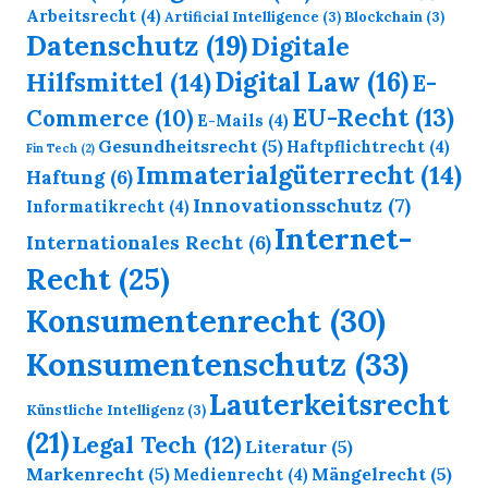
Arbeitsrecht
(4)
Artificial Intelligence
(3)
Blockchain
(3)
Datenschutz
(19)
Digitale
Digital Law
(16)
Hilfsmittel
(14)
E-
EU-Recht
(13)
Commerce
(10)
E-Mails
(4)
Gesundheitsrecht
(5)
Haftpflichtrecht
(4)
Fin Tech
(2)
Immaterialgüterrecht
(14)
Haftung
(6)
Innovationsschutz
(7)
Informatikrecht
(4)
Internet-
Internationales Recht
(6)
Recht
(25)
Konsumentenrecht
(30)
Konsumentenschutz
(33)
Lauterkeitsrecht
Künstliche Intelligenz
(3)
(21)
Legal Tech
(12)
Literatur
(5)
Markenrecht
(5)
Mängelrecht
(5)
Medienrecht
(4)