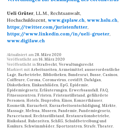
Ueli Grüter
, LL.M., Rechtsanwalt,
Hochschuldozent,
www.gsplaw.ch
,
www.hslu.ch
,
https://twitter.com/juristenfutter
,
https://www.linkedin.com/in/ueli-grueter
,
www.digilaw.ch
Aktualisiert am
28. März 2020
Veröffentlicht am
16. März 2020
Veröffentlicht in
Strafrecht
,
Verwaltungsrecht
Markiert mit
Arbeitszeiten
,
Arzneimittel
,
ausserordentliche
Lage
,
Barbetriebe
,
Bibliotheken
,
Bundesrat
,
Busse
,
Casinos
,
Coiffeure
,
Corona
,
Coronavirus
,
covid19
,
Dafalgan
,
Diskotheken
,
Einkaufsläden
,
EpG
,
Epidemie
,
Epidemiegesetz
,
Erläuterungen
,
Erwerbsausfall
,
FAQ
,
Fitnesszentren
,
Fristen
,
Fristenstillstand
,
gefährdete
Personen
,
Hotels
,
Ibuprofen
,
Kinos
,
Konzerthäuser
,
Kosmetik
,
Kurzarbeit
,
Kurzarbeitsentschädigung
,
Märkte
,
Massage
,
Mefena
,
Museen
,
Pandemie
,
Pandemiegesetz
,
Paracetamol
,
Rechtsstillstand
,
Restaurationsbetriebe
,
Risikoland
,
Ruhezeiten
,
SchKG
,
Schuldbetreibung und
Konkurs
,
Schwimmbäder
,
Sportzentren
,
Strafe
,
Theater
,