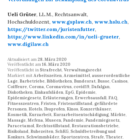
Ueli Grüter
, LL.M., Rechtsanwalt,
Hochschuldozent,
www.gsplaw.ch
,
www.hslu.ch
,
https://twitter.com/juristenfutter
,
https://www.linkedin.com/in/ueli-grueter
,
www.digilaw.ch
Aktualisiert am
28. März 2020
Veröffentlicht am
16. März 2020
Veröffentlicht in
Strafrecht
,
Verwaltungsrecht
Markiert mit
Arbeitszeiten
,
Arzneimittel
,
ausserordentliche
Lage
,
Barbetriebe
,
Bibliotheken
,
Bundesrat
,
Busse
,
Casinos
,
Coiffeure
,
Corona
,
Coronavirus
,
covid19
,
Dafalgan
,
Diskotheken
,
Einkaufsläden
,
EpG
,
Epidemie
,
Epidemiegesetz
,
Erläuterungen
,
Erwerbsausfall
,
FAQ
,
Fitnesszentren
,
Fristen
,
Fristenstillstand
,
gefährdete
Personen
,
Hotels
,
Ibuprofen
,
Kinos
,
Konzerthäuser
,
Kosmetik
,
Kurzarbeit
,
Kurzarbeitsentschädigung
,
Märkte
,
Massage
,
Mefena
,
Museen
,
Pandemie
,
Pandemiegesetz
,
Paracetamol
,
Rechtsstillstand
,
Restaurationsbetriebe
,
Risikoland
,
Ruhezeiten
,
SchKG
,
Schuldbetreibung und
Konkurs
,
Schwimmbäder
,
Sportzentren
,
Strafe
,
Theater
,