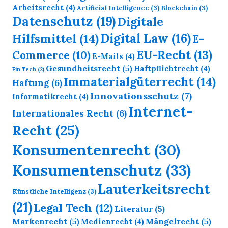
Arbeitsrecht
(4)
Artificial Intelligence
(3)
Blockchain
(3)
Datenschutz
(19)
Digitale
Digital Law
(16)
Hilfsmittel
(14)
E-
EU-Recht
(13)
Commerce
(10)
E-Mails
(4)
Gesundheitsrecht
(5)
Haftpflichtrecht
(4)
Fin Tech
(2)
Immaterialgüterrecht
(14)
Haftung
(6)
Innovationsschutz
(7)
Informatikrecht
(4)
Internet-
Internationales Recht
(6)
Recht
(25)
Konsumentenrecht
(30)
Konsumentenschutz
(33)
Lauterkeitsrecht
Künstliche Intelligenz
(3)
(21)
Legal Tech
(12)
Literatur
(5)
Markenrecht
(5)
Mängelrecht
(5)
Medienrecht
(4)