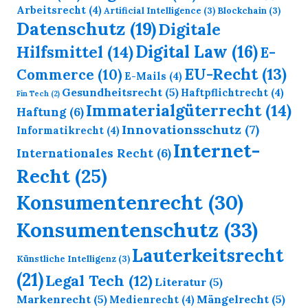
Arbeitsrecht
(4)
Artificial Intelligence
(3)
Blockchain
(3)
Datenschutz
(19)
Digitale
Digital Law
(16)
Hilfsmittel
(14)
E-
EU-Recht
(13)
Commerce
(10)
E-Mails
(4)
Gesundheitsrecht
(5)
Haftpflichtrecht
(4)
Fin Tech
(2)
Immaterialgüterrecht
(14)
Haftung
(6)
Innovationsschutz
(7)
Informatikrecht
(4)
Internet-
Internationales Recht
(6)
Recht
(25)
Konsumentenrecht
(30)
Konsumentenschutz
(33)
Lauterkeitsrecht
Künstliche Intelligenz
(3)
(21)
Legal Tech
(12)
Literatur
(5)
Markenrecht
(5)
Mängelrecht
(5)
Medienrecht
(4)