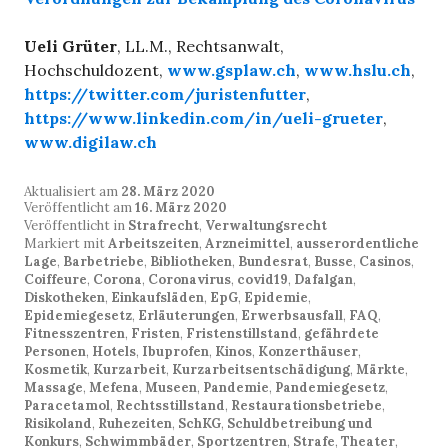
Ueli Grüter
, LL.M., Rechtsanwalt,
Hochschuldozent,
www.gsplaw.ch
,
www.hslu.ch
,
https://twitter.com/juristenfutter
,
https://www.linkedin.com/in/ueli-grueter
,
www.digilaw.ch
Aktualisiert am
28. März 2020
Veröffentlicht am
16. März 2020
Veröffentlicht in
Strafrecht
,
Verwaltungsrecht
Markiert mit
Arbeitszeiten
,
Arzneimittel
,
ausserordentliche
Lage
,
Barbetriebe
,
Bibliotheken
,
Bundesrat
,
Busse
,
Casinos
,
Coiffeure
,
Corona
,
Coronavirus
,
covid19
,
Dafalgan
,
Diskotheken
,
Einkaufsläden
,
EpG
,
Epidemie
,
Epidemiegesetz
,
Erläuterungen
,
Erwerbsausfall
,
FAQ
,
Fitnesszentren
,
Fristen
,
Fristenstillstand
,
gefährdete
Personen
,
Hotels
,
Ibuprofen
,
Kinos
,
Konzerthäuser
,
Kosmetik
,
Kurzarbeit
,
Kurzarbeitsentschädigung
,
Märkte
,
Massage
,
Mefena
,
Museen
,
Pandemie
,
Pandemiegesetz
,
Paracetamol
,
Rechtsstillstand
,
Restaurationsbetriebe
,
Risikoland
,
Ruhezeiten
,
SchKG
,
Schuldbetreibung und
Konkurs
,
Schwimmbäder
,
Sportzentren
,
Strafe
,
Theater
,