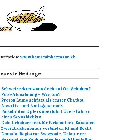
lustration:
www.benjaminhermann.ch
eueste Beiträge
Schweizerkreuz nun doch auf On-Schuhen?
Foto-Abmahnung – Was tun?
Proton Lumo schützt als erster Chatbot
Anwalts- und Amtsgeheimnis
Pulsuhr des Opfers überführt Uber-Fahrer
eines Sexualdelikts
Kein Urheberrecht für Birkenstock-Sandalen
Zwei Brückenbauer verbinden KI und Recht
Domain-Registrar Swizzonic: Unlauterer
Versand von Rechnungen für nicht bestellte