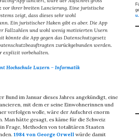
acing-App lanciert, wäre der Aufschrei gross
F
vor ihrer breiten Lancierung. Eine juristische
ge
ems zeigt, dass dieses sehr wohl
u
n. Ein juristischer Haken gibt es aber. Die App
ner Fallzahlen und wohl wenig motivierten Usern
it könnte die App gegen das Datenschutzgesetz
Datenschutzbeauftragten zurückgebunden werden.
 explizit vorbehalten.
nt
Hochschule Luzern – Informatik
er Bund im Januar dieses Jahres angekündigt, eine
lancieren, mit dem er seine Einwohnerinnen und
er verfolgen wolle, wäre der Aufschrei enorm
. Man hätte gesagt, es käme für die Schweiz
 in Frage, Methoden von totalitären Staaten
nden.
1984 von George Orwell
würde damit