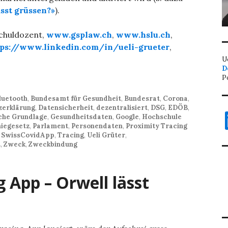
sst grüssen?»
).
schuldozent,
www.gsplaw.ch
,
www.hslu.ch
,
tps://www.linkedin.com/in/ueli-grueter
,
U
D
P
luetooth
,
Bundesamt für Gesundheit
,
Bundesrat
,
Corona
,
zerklärung
,
Datensicherheit
,
dezentralisiert
,
DSG
,
EDÖB
,
L
iche Grundlage
,
Gesundheitsdaten
,
Google
,
Hochschule
iegesetz
,
Parlament
,
Personendaten
,
Proximity Tracing
,
SwissCovidApp
,
Tracing
,
Ueli Grüter
,
t
,
Zweck
,
Zweckbindung
 App – Orwell lässt