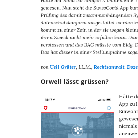
Hätte der Bund vor einigen Monaten eine Tr
gewesen. Nun steht die SwissCovid App kurz 
Prüfung des damit zusammenhängenden Syst
datenschutzkonform ausgestaltet werden kan
kommt zu einer Zeit, in der sie wegen klei
ihren Zweck nicht mehr erfüllen kann. Dam
verstossen und das BAG müsste vom Eidg. 
Das hat dieser in einer Stellungnahme sogar
von
Ueli Grüter
, LL.M.,
Rechtsanwalt
,
Doze
Orwell lässt grüssen?
Hätte d
App zu 
Einwohn
gewesen
niemals
anzuwe