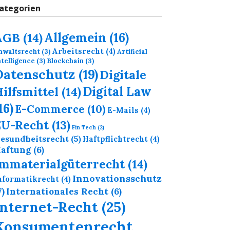
ategorien
Allgemein
(16)
AGB
(14)
Arbeitsrecht
(4)
nwaltsrecht
(3)
Artificial
ntelligence
(3)
Blockchain
(3)
Datenschutz
(19)
Digitale
Digital Law
ilfsmittel
(14)
16)
E-Commerce
(10)
E-Mails
(4)
EU-Recht
(13)
Fin Tech
(2)
esundheitsrecht
(5)
Haftpflichtrecht
(4)
aftung
(6)
Immaterialgüterrecht
(14)
Innovationsschutz
nformatikrecht
(4)
7)
Internationales Recht
(6)
Internet-Recht
(25)
Konsumentenrecht