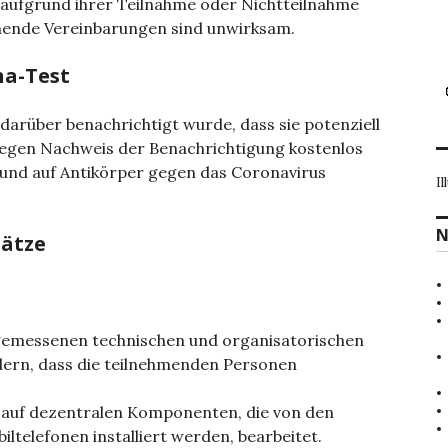
 aufgrund ihrer Teilnahme oder Nichtteilnahme
hende Vereinbarungen sind unwirksam.
na-Test
 darüber benachrichtigt wurde, dass sie potenziell
egen Nachweis der Benachrichtigung kostenlos
 und auf Antikörper gegen das Coronavirus
Il
N
sätze
ngemessenen technischen und organisatorischen
dern, dass die teilnehmenden Personen
 auf dezentralen Komponenten, die von den
ltelefonen installiert werden, bearbeitet.