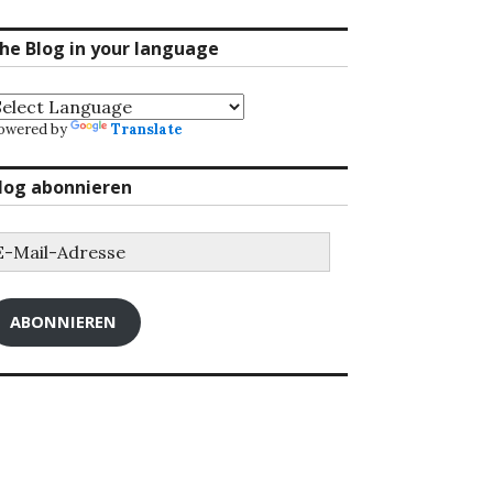
he Blog in your language
owered by
Translate
log abonnieren
-
ail-
dresse
ABONNIEREN