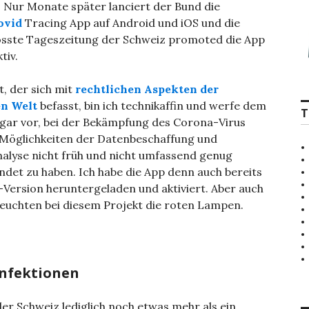
t. Nur Monate später lanciert der Bund die
ovid
Tracing App auf Android und iOS und die
össte Tageszeitung der Schweiz promoted die App
tiv.
st, der sich mit
rechtlichen Aspekten der
en Welt
befasst, bin ich technikaffin und werfe dem
T
gar vor, bei der Bekämpfung des Corona-Virus
Möglichkeiten der Datenbeschaffung und
alyse nicht früh und nicht umfassend genug
det zu haben. Ich habe die App denn auch bereits
t-Version heruntergeladen und aktiviert. Aber auch
 leuchten bei diesem Projekt die roten Lampen.
infektionen
 der Schweiz lediglich noch etwas mehr als ein