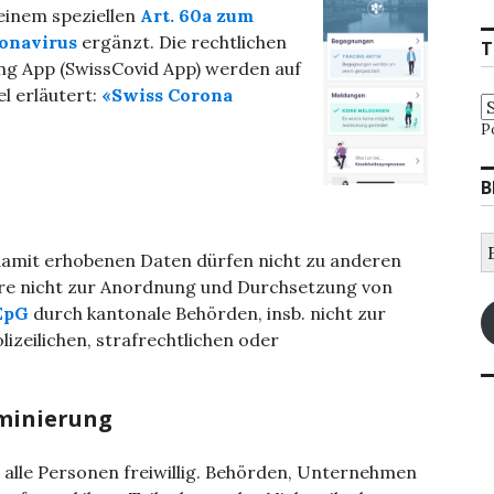
einem speziellen
Art. 60a zum
onavirus
ergänzt. Die rechtlichen
T
g App (SwissCovid App) werden auf
el erläutert:
«Swiss Corona
P
B
E
damit erhobenen Daten dürfen nicht zu anderen
M
A
e nicht zur Anordnung und Durchsetzung von
 EpG
durch kantonale Behörden, insb. nicht zur
izeilichen, strafrechtlichen oder
iminierung
 alle Personen freiwillig. Behörden, Unternehmen