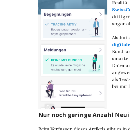
Realitä
SwissC
drittgr
sogar ak
Als Juri
digital
Bund so
smarte 
Datenan
angewen
als Tes
bei mir
Nur noch geringe Anzahl Neu
Beim Verfassen dieses Artikels gibt es in