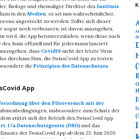
K
ler, Biologe und ehemaliger Direktor des
Instituts
 dazu in den
Medien
, es sei nun wahrscheinlicher,
Corona angesteckt zu werden. Sollte sich dieser
r sogar noch verbessern, ist davon auszugehen,
A
in wird, die App herunterzuladen, wenn diese nach
I
des Junis offiziell und für jedermann lanciert
 auszugehen, dass
Covid19
nicht der letzte Virus
H
lso durchaus Sinn, die SwissCovid App zu testen
(
sbesondere die
Prinzipien des Datenschutzes
G
ssCovid App
H
erordnung über den Pilotversuch mit der
I
 Rahmenbedingungen, insbesondere zum Schutz der
(
Zudem stützt sich der Betrieb des SwissCovid App
rt. 17a Datenschutzgesetz (DSG)
und das
n Einsatz der SwissCovid App ab dem 25. Juni 2020