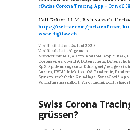
«Swiss Corona Tracing App – Orwell lä
Ueli Grüter
, LL.M., Rechtsanwalt, Hoch
https://twitter.com/juristenfutter
,
ht
www.digilaw.ch
Veröffentlicht am
25. Juni 2020
Veröffentlicht in
Allgemein
Markiert mit
60a
,
Alarm
,
Android
,
Apple
,
BAG
,
B
Coronavirus
,
covid19
,
Datenschutz
,
Datenschut
EpG
,
Epidemiengesetz
,
Ethik
,
geeignet
,
gesetzl
Luzern
,
HSLU
,
Infektion
,
iOS
,
Pandemie
,
Pandem
System
,
rechtliche Grundlage
,
SwissCovid App
Verhältnismässigkeit
,
Verordnung
,
zentralisier
Swiss Corona Tracing
grüssen?