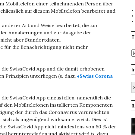
em Mobiltelefon einer teilnehmenden Person über
hliesslich auf diesem Mobiltelefon bearbeitet und
 anderer Art und Weise bearbeitet, die zur
 der Annäherungen und zur Ausgabe der
T
 nicht aber Standortdaten.
ie für die Benachrichtigung nicht mehr
T
s die SwissCovid App und die damit erhobenen
I
 Prinzipien unterliegen (s. dazu
«Swiss Corona
S
na
 die SwissCovid App einzustellen, namentlich die
auf den Mobiltelefonen installierten Komponenten
R
ltigung der durch das Coronavirus verursachten
r sich als ungenügend wirksam erweist. Dies ist
die SwissCovid App nicht mindestens von 60 % der
mal heruntergeladen und aktiviert wird (s. dazu